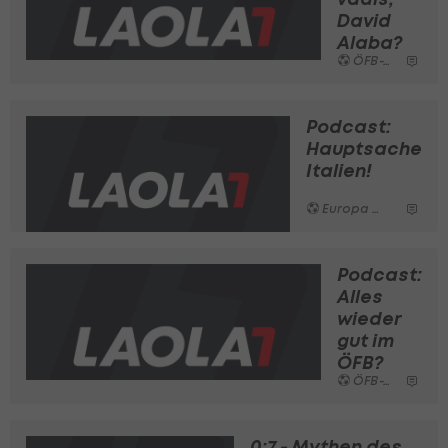
David
Alaba?
ÖFB-Team
Podcast:
Hauptsache
Italien!
Europa League
Podcast:
Alles
wieder
gut im
ÖFB?
ÖFB-Team
0:7 - Mythen des