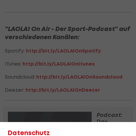
"LAOLA1 On Air - Der Sport-Podcast" auf
verschiedenen Kanälen:
Spotify:
http://bit.ly/LAOLA1OnSpotify
iTunes:
http://bit.ly/LAOLA1Onitunes
Soundcloud:
http://bit.ly/LAOLA1OnSoundcloud
Deezer:
http://bit.ly/LAOLA1OnDeezer
Podcast:
Das
Experiment
Datenschutz
2. Liga