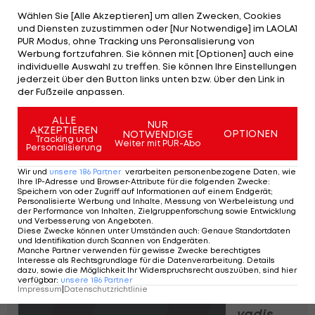
Fußball
Wählen Sie [Alle Akzeptieren] um allen Zwecken, Cookies
und Diensten zuzustimmen oder [Nur Notwendige] im LAOLA1
PUR Modus, ohne Tracking uns Peronsalisierung von
Werbung fortzufahren. Sie können mit [Optionen] auch eine
LASK:
individuelle Auswahl zu treffen. Sie können Ihre Einstellungen
Vom
jederzeit über den Button links unten bzw. über den Link in
Chaos
der Fußzeile anpassen.
zum
Vorbild
ALLE
NUR
AKZEPTIEREN
Bundesliga
OPTIONEN
NOTWENDIGE
Tracking und
Weiter mit PUR-Abo
Personalisierung
Wir und
unsere
186
Partner
verarbeiten personenbezogene Daten, wie
Podcast:
Ihre IP-Adresse und Browser-Attribute für die folgenden Zwecke
:
Die Formel 1
Speichern von oder Zugriff auf Informationen auf einem Endgerät;
Personalisierte Werbung und Inhalte, Messung von Werbeleistung und
am
der Performance von Inhalten, Zielgruppenforschung sowie Entwicklung
Wendepunkt
und Verbesserung von Angeboten
.
Diese Zwecke können unter Umständen auch
:
Genaue Standortdaten
Formel 1
und Identifikation durch Scannen von Endgeräten
.
Manche Partner verwenden für gewisse Zwecke berechtigtes
Interesse als Rechtsgrundlage für die Datenverarbeitung. Details
dazu, sowie die Möglichkeit Ihr Widerspruchsrecht auszuüben, sind hier
Podcast:
verfügbar
:
unsere
186
Partner
Impressum
|
Datenschutzrichtlinie
Quo
vadis,