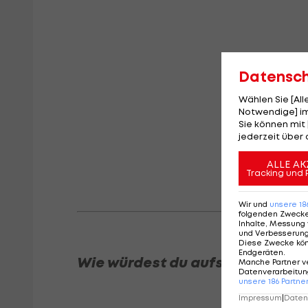
Datensc
Wählen Sie [Al
Notwendige] im
Sie können mit 
jederzeit über 
ALLE AK
Tracking und 
Wir und
unsere
18
folgenden Zweck
Inhalte, Messung 
und Verbesserun
Diese Zwecke kö
Endgeräten
.
Wie würdest du aufstellen?
Manche Partner v
Datenverarbeitung
unsere
186
Partne
Impressum
|
Datens