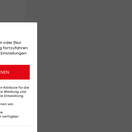
n oder [Nur
 fortzufahren.
 Einstellungen
ONEN
Attribute für die
erte Werbung und
ie Entwicklung
nnen von
ie
r verfügbar
: