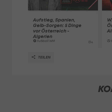
Aufstieg, Spanien,
W
Gelb-Sorgen: 5 Dinge
Ö
vor Österreich -
Al
Algerien
Fußball WM
4
TEILEN
KO