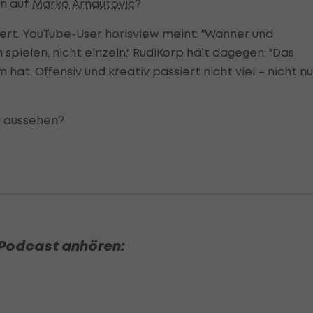
an auf
Marko Arnautovic
?
iert. YouTube-User horisview meint: "Wanner und
elen, nicht einzeln." RudiKorp hält dagegen: "Das
hat. Offensiv und kreativ passiert nicht viel – nicht nu
n aussehen?
Podcast anhören: