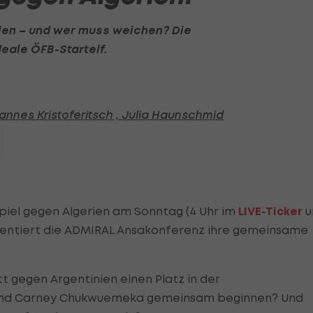
len – und wer muss weichen? Die
eale ÖFB-Startelf.
nnes Kristoferitsch ,
Julia Haunschmid
el gegen Algerien am Sonntag (4 Uhr im
LIVE-Ticker
u
sentiert die ADMIRAL Ansakonferenz ihre gemeinsame
t gegen Argentinien einen Platz in der
r und Carney Chukwuemeka gemeinsam beginnen? Und