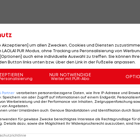
hutz
le Akzeptieren] um allen Zwecken, Cookies und Diensten zuzustimme
 LAOLA1 PUR Modus, ohne Tracking uns Peronsalisierung von Werbung
[Optionen] auch eine individuelle Auswahl zu treffen. Sie können Ihre
den Button links unten bzw. über den Link in der Fußzeile anpassen.
ZEPTIEREN
NUR NOTWENDIGE
OPTI
Personalisierung
Weiter mit PUR-Abo
6
Partner
verarbeiten personenbezogene Daten, wie Ihre IP-Adresse und Browser-
e
:
Speichern von oder Zugriff auf Informationen auf einem Endgerät; Personalisi
von Werbeleistung und der Performance von Inhalten, Zielgruppenforschung sow
g von Angeboten
.
nnen unter Umständen auch
:
Genaue Standortdaten und Identifikation durch Sca
erwenden für gewisse Zwecke berechtigtes Interesse als Rechtsgrundlage für d
. Details dazu, sowie die Möglichkeit Ihr Widerspruchsrecht auszuüben, sind hie
r
chutzrichtlinie