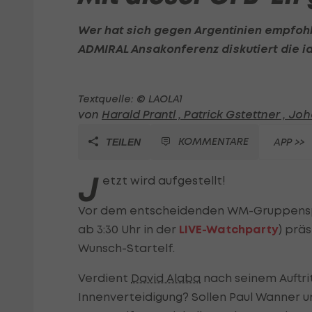
Wer hat sich gegen Argentinien empfoh
ADMIRAL Ansakonferenz diskutiert die id
Textquelle: © LAOLA1
von
Harald Prantl ,
Patrick Gstettner ,
Joha
KOMMENTARE
APP >>
TEILEN
J
etzt wird aufgestellt!
Vor dem entscheidenden WM-Gruppenspi
ab 3:30 Uhr in der
LIVE-Watchparty
) prä
Wunsch-Startelf.
Verdient
David Alaba
nach seinem Auftrit
Innenverteidigung? Sollen Paul Wanne