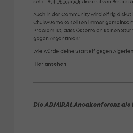
setzt
Ralf Rangnick
diesmal von Beginn 
Auch in der Community wird eifrig diskut
Chukwuemeka sollten immer gemeinsam spi
Problem ist, dass Österreich keinen Sturm 
gegen Argentinien."
Wie würde deine Startelf gegen Algerie
Hier ansehen:
Die ADMIRAL Ansakonferenz als 