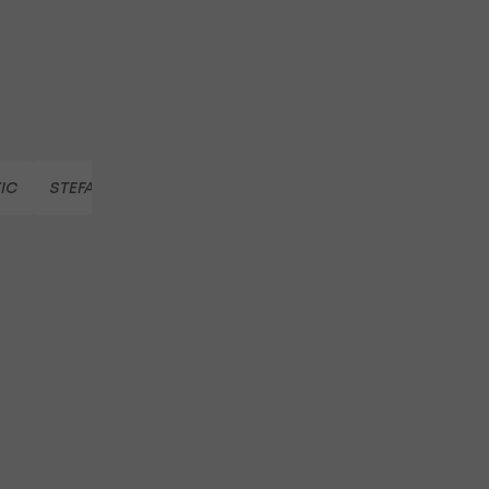
IC
STEFAN POSCH
MARKO ARNAUTOVIC
KEVIN DAN