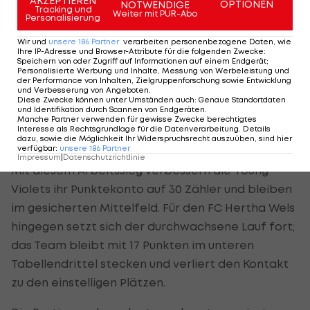
AKZEPTIEREN
OPTIONEN
NOTWENDIGE
Tracking und
Weiter mit PUR-Abo
einen Weg ins Netz wie kurz darauf Sebastian
Personalisierung
Michael Malinowski auf der Gegenseite, dessen
Wir und
unsere
186
Partner
verarbeiten personenbezogene Daten, wie
Ihre IP-Adresse und Browser-Attribute für die folgenden Zwecke
:
Versuch von Jusic abgewehrt wird (70.).
Speichern von oder Zugriff auf Informationen auf einem Endgerät;
Personalisierte Werbung und Inhalte, Messung von Werbeleistung und
der Performance von Inhalten, Zielgruppenforschung sowie Entwicklung
In der Schlussphase wirft Heinles Truppe noch
und Verbesserung von Angeboten
.
Diese Zwecke können unter Umständen auch
:
Genaue Standortdaten
einmal alles nach vorne und erarbeitet sich
und Identifikation durch Scannen von Endgeräten
.
Manche Partner verwenden für gewisse Zwecke berechtigtes
mehrere Eckbälle, kann die Defensive der Wiener
Interesse als Rechtsgrundlage für die Datenverarbeitung. Details
jedoch nicht mehr überwinden.
dazu, sowie die Möglichkeit Ihr Widerspruchsrecht auszuüben, sind hier
verfügbar
:
unsere
186
Partner
Impressum
|
Datenschutzrichtlinie
Mit diesem Arbeitssieg verbessern die Young
Violets ihr Punktekonto auf 30 Zähler und bleiben
im gesicherten Mittelfeld. Für den FC Hertha Wels
hingegen setzt sich der durchwachsene Lauf fort;
das Team bleibt mit 17 Punkten im unteren
Tabellendrittel stecken und verliert den Kontakt
zu den einstelligen Plätzen.