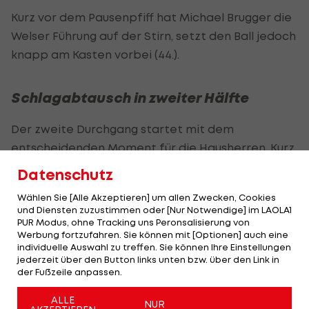
Kurz vor dem Pausenpfiff hat Michael Brugger die
Welser Führung auf der Stirn, setzt den Ball jedoch
knapp am Kasten vorbei (44.).
Schlagabtausch in zweiter Hälfte
Der zweite Durchgang startet mit dem
entscheidenden Moment für die Hausherren. Kurz
nach Wiederanpfiff entscheidet Schiedsrichter
Datenschutz
Jakob Semler auf Strafstoß für die Young Violets,
Wählen Sie [Alle Akzeptieren] um allen Zwecken, Cookies
den
Philipp Hosiner
sicher zur 1:0-Führung
und Diensten zuzustimmen oder [Nur Notwendige] im LAOLA1
verwandelt (49.).
PUR Modus, ohne Tracking uns Peronsalisierung von
Werbung fortzufahren. Sie können mit [Optionen] auch eine
individuelle Auswahl zu treffen. Sie können Ihre Einstellungen
In der Folge entwickelt sich ein offenerer
jederzeit über den Button links unten bzw. über den Link in
Schlagabtausch: Florian Wustinger prüft Wels-
der Fußzeile anpassen.
Schlussmann Kilian Schröcker mit einem
ALLE
NUR
strammen Schuss (69.), findet aber ebenso wenig