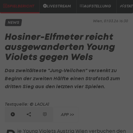
SPIELBERICHT
LIVESTREAM
AUFSTELLUNG
STAT
Wien, 07.03.26 16:30
NEWS
Hosiner-Elfmeter reicht
ausgewanderten Young
Violets gegen Wels
Das zweitälteste "Jung-Veilchen" versenkt zu
Beginn der zweiten Hälfte einen Strafstoß zum
dritten Sieg aus den letzten vier Spielen.
Textquelle: © LAOLA1
APP >>
ie
Young Violets Austria Wien
verbuchen den