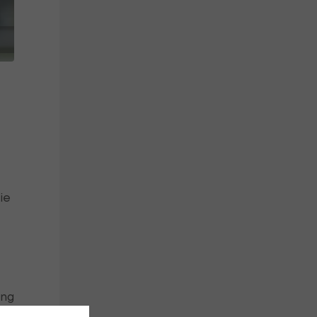
ie
ing