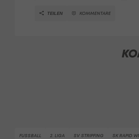
KOMMENTARE
TEILEN
KO
FUSSBALL
2. LIGA
SV STRIPFING
SK RAPID W