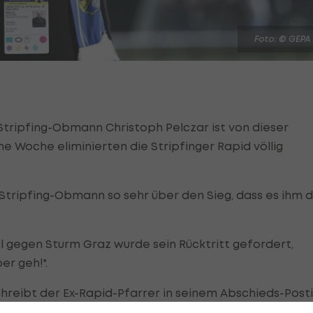
Foto: © GEPA
: Stripfing-Obmann Christoph Pelczar ist von dieser
e Woche eliminierten die Stripfinger Rapid völlig
s Stripfing-Obmann so sehr über den Sieg, dass es ihm d
 gegen Sturm Graz wurde sein Rücktritt gefordert,
er geh!".
schreibt der Ex-Rapid-Pfarrer in seinem Abschieds-Post
seine Schritt auch eine Antwort auf diese Kritik ist.