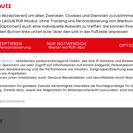
hutz
ich für eine Vertretung der Seelsorge zu kümmern.
le Akzeptieren] um allen Zwecken, Cookies und Diensten zuzustimme
 LAOLA1 PUR Modus, ohne Tracking uns Peronsalisierung von Werbung
 verschiedenen Funktionen tätig. Sein Engagement beim
[Optionen] auch eine individuelle Auswahl zu treffen. Sie können Ihre
den Button links unten bzw. über den Link in der Fußzeile anpassen.
rde von den Rapid-Fans allerdings nicht gut
ZEPTIEREN
NUR NOTWENDIGE
OPTI
Personalisierung
Weiter mit PUR-Abo
10 Rapidler
6
Partner
verarbeiten personenbezogene Daten, wie Ihre IP-Adresse und Browser-
punkten:
e
:
Speichern von oder Zugriff auf Informationen auf einem Endgerät; Personalisi
von Werbeleistung und der Performance von Inhalten, Zielgruppenforschung sow
"Vermessen,
g von Angeboten
.
wenn wir
nnen unter Umständen auch
:
Genaue Standortdaten und Identifikation durch Sca
enttäuscht
erwenden für gewisse Zwecke berechtigtes Interesse als Rechtsgrundlage für d
. Details dazu, sowie die Möglichkeit Ihr Widerspruchsrecht auszuüben, sind hie
wären"
r
Bundesliga
chutzrichtlinie
d