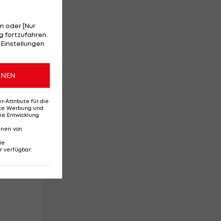
n oder [Nur
 fortzufahren.
 Einstellungen
ONEN
Attribute für die
erte Werbung und
ie Entwicklung
nnen von
ie
r verfügbar
: