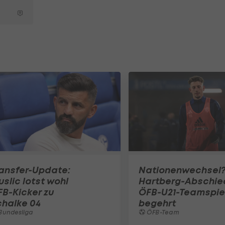
ansfer-Update:
Nationenwechsel
slic lotst wohl
Hartberg-Abschie
B-Kicker zu
ÖFB-U21-Teamspie
chalke 04
begehrt
Bundesliga
ÖFB-Team