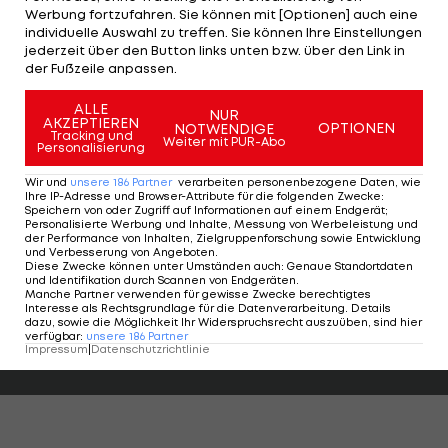
Werbung fortzufahren. Sie können mit [Optionen] auch eine
seit seiner Ankunft vor drei Wochen bereits sehr
individuelle Auswahl zu treffen. Sie können Ihre Einstellungen
gut in die Mannschaft integriert und seine
jederzeit über den Button links unten bzw. über den Link in
der Fußzeile anpassen.
Fähigkeiten sowohl im Training, als auch in den
Tests unter Beweis gestellt. Ulysses und Yun-sang
ALLE
NUR
AKZEPTIEREN
OPTIONEN
NOTWENDIGE
sind beide sehr schnelle und technisch starke
Tracking und
Weiter mit PUR-Abo
Personalisierung
Spieler, die sich hier entwickeln möchten und sehr
Wir und
unsere
186
Partner
verarbeiten personenbezogene Daten, wie
gut zu unserer Spielidee passen. Jetzt gilt es die
Ihre IP-Adresse und Browser-Attribute für die folgenden Zwecke
:
Speichern von oder Zugriff auf Informationen auf einem Endgerät;
beiden schnellstmöglich in die Mannschaft zu
Personalisierte Werbung und Inhalte, Messung von Werbeleistung und
integrieren und ihnen unsere Art des Spiels
der Performance von Inhalten, Zielgruppenforschung sowie Entwicklung
und Verbesserung von Angeboten
.
näherzubringen."
Diese Zwecke können unter Umständen auch
:
Genaue Standortdaten
und Identifikation durch Scannen von Endgeräten
.
Manche Partner verwenden für gewisse Zwecke berechtigtes
Interesse als Rechtsgrundlage für die Datenverarbeitung. Details
dazu, sowie die Möglichkeit Ihr Widerspruchsrecht auszuüben, sind hier
HIGHLIGHTS: LASK - SK Sturm Graz
FC Blau-Weiß Linz 
verfügbar
:
unsere
186
Partner
Impressum
|
Datenschutzrichtlinie
Fußball - Frauen-Bundesliga
Fußball - ADMIRAL 