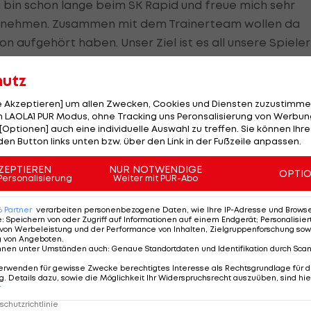
h bin schon lange beim SK Rapid und freue mich sehr
zu nehmen. Zusammen mit dem Trainerteam wollen da
 aufgehört haben. Unser Ziel ist es all unsere Spieler
onstart abzuliefern."
hutz
leibt Rapid-Ikone Steffen Hofmann. Maresch hingegen
le Akzeptieren] um allen Zwecken, Cookies und Diensten zuzustimme
 Funktion im Scouting des SK Rapid konzentrieren. Er wi
 LAOLA1 PUR Modus, ohne Tracking uns Peronsalisierung von Werbung
n Hiden als Individualtrainer vor allem bei den
[Optionen] auch eine individuelle Auswahl zu treffen. Sie können Ihre
den Button links unten bzw. über den Link in der Fußzeile anpassen.
 zweiten Mannschaft dabeibleiben.
ZEPTIEREN
NUR NOTWENDIGE
OPTI
Hofmann wird von Stefan Knaller als
Personalisierung
Weiter mit PUR-Abo
er und Klemens Windbacher als Tormanntrainer
6
Partner
verarbeiten personenbezogene Daten, wie Ihre IP-Adresse und Browser-
er Vorsaison bei Rapid II in diesen Positionen tätig. E
e
:
Speichern von oder Zugriff auf Informationen auf einem Endgerät; Personalisi
von Werbeleistung und der Performance von Inhalten, Zielgruppenforschung sow
Spielanalyse. Videoanalyst Marcel Lücke wird die
g von Angeboten
.
nnen unter Umständen auch
:
Genaue Standortdaten und Identifikation durch Sca
rg verlassen. Seinen Posten übernimmt Daniel Schmitt, d
erwenden für gewisse Zwecke berechtigtes Interesse als Rechtsgrundlage für d
nscouting des SK Rapid sowie die Spielanalyse der U18
. Details dazu, sowie die Möglichkeit Ihr Widerspruchsrecht auszuüben, sind hie
r
it seiner Rückkehr als U18-Cheftrainer nicht mehr das
chutzrichtlinie
Rapid-Profi Tamas Szanto wird, wie berichtet,