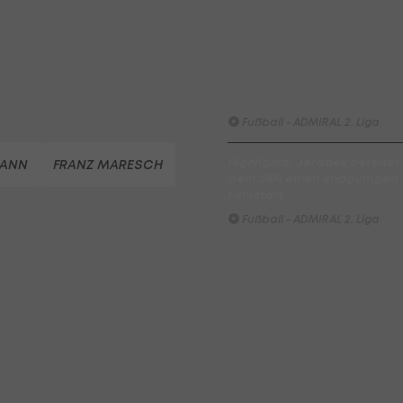
Innsbruck
Fußball - ADMIRAL 2. Liga
Highlights: Blau-Weiß schen
Wacker drei Tore ein
Fußball - ADMIRAL 2. Liga
Highlights: Jerabek bereitet
MANN
FRANZ MARESCH
dem SKN einen endgültigen
Fehlstart
Fußball - ADMIRAL 2. Liga