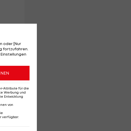
n oder [Nur
rd
 fortzufahren.
 Einstellungen
ONEN
Attribute für die
ine
erte Werbung und
ie Entwicklung
nnen von
er
ie
r verfügbar
: