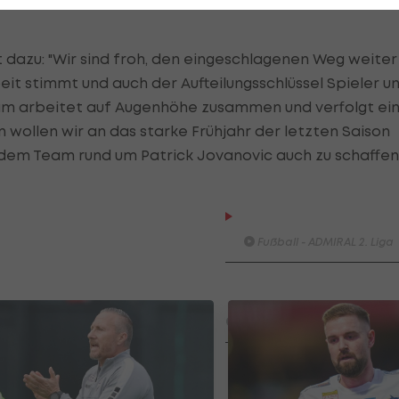
 dazu: "Wir sind froh, den eingeschlagenen Weg weiter
t stimmt und auch der Aufteilungsschlüssel Spieler u
team arbeitet auf Augenhöhe zusammen und verfolgt ei
 wollen wir an das starke Frühjahr der letzten Saison
t dem Team rund um Patrick Jovanovic auch zu schaffen.
SK Sturm Graz II - FAC WIE
Fußball - ADMIRAL 2. Liga
SV Austria Salzburg - First
Vienna FC 1894
Fußball - ADMIRAL 2. Liga
HIGHLIGHTS: First Vienna FC
1894 - SpG Südburgenland /
TSV Hartberg