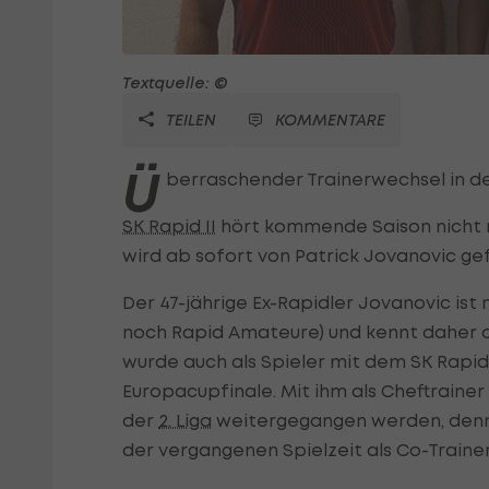
Textquelle: ©
TEILEN
KOMMENTARE
Ü
berraschender Trainerwechsel in d
SK Rapid II
hört kommende Saison nicht 
wird ab sofort von Patrick Jovanovic gef
Der 47-jährige Ex-Rapidler Jovanovic ist 
noch Rapid Amateure) und kennt daher d
wurde auch als Spieler mit dem SK Rapid 
Europacupfinale. Mit ihm als Cheftrainer
der
2. Liga
weitergegangen werden, denn d
der vergangenen Spielzeit als Co-Traine