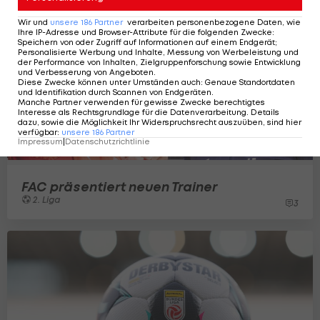
Wir und
unsere
186
Partner
verarbeiten personenbezogene Daten, wie
Ihre IP-Adresse und Browser-Attribute für die folgenden Zwecke
:
Speichern von oder Zugriff auf Informationen auf einem Endgerät;
Personalisierte Werbung und Inhalte, Messung von Werbeleistung und
der Performance von Inhalten, Zielgruppenforschung sowie Entwicklung
und Verbesserung von Angeboten
.
Diese Zwecke können unter Umständen auch
:
Genaue Standortdaten
und Identifikation durch Scannen von Endgeräten
.
Manche Partner verwenden für gewisse Zwecke berechtigtes
Interesse als Rechtsgrundlage für die Datenverarbeitung. Details
dazu, sowie die Möglichkeit Ihr Widerspruchsrecht auszuüben, sind hier
verfügbar
:
unsere
186
Partner
Impressum
|
Datenschutzrichtlinie
FAC präsentiert neuen Trainer
2. Liga
3