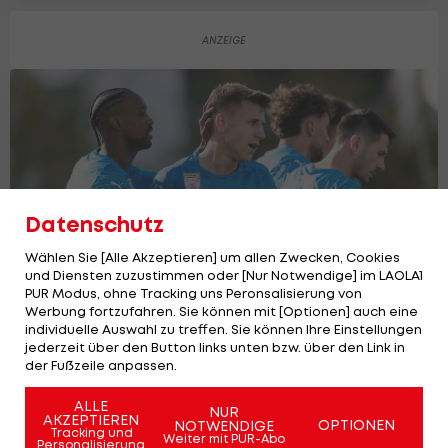
Datenschutz
Wählen Sie [Alle Akzeptieren] um allen Zwecken, Cookies
und Diensten zuzustimmen oder [Nur Notwendige] im LAOLA1
PUR Modus, ohne Tracking uns Peronsalisierung von
Werbung fortzufahren. Sie können mit [Optionen] auch eine
individuelle Auswahl zu treffen. Sie können Ihre Einstellungen
FAC und SW Bregenz: Lizenz-
jederzeit über den Button links unten bzw. über den Link in
der Fußzeile anpassen.
Entscheidung gefallen!
2. Liga
13
ALLE
NUR
AKZEPTIEREN
OPTIONEN
NOTWENDIGE
Tracking und
Weiter mit PUR-Abo
Personalisierung