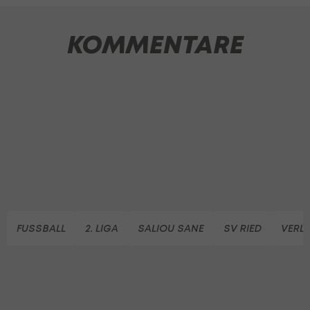
KOMMENTARE
FUSSBALL
2. LIGA
SALIOU SANE
SV RIED
VERL