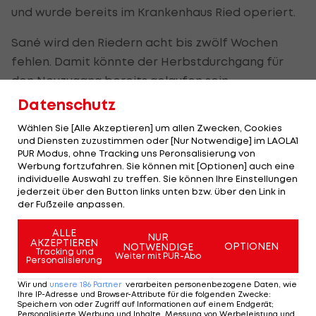
und wurde bereits im Krankenhaus Ried operiert.
Sané wird den Riedern acht bis zwölf Wochen
fehlen. Damit könnte der Herbstdurchgang für
den Neuzugang bereits gelaufen sein.
Datenschutz
In wettbewerbsübergreifend acht Spielen
Wählen Sie [Alle Akzeptieren] um allen Zwecken, Cookies
erzielte Sané bislang sechs Treffer für den
und Diensten zuzustimmen oder [Nur Notwendige] im LAOLA1
Tabellenführer.
PUR Modus, ohne Tracking uns Peronsalisierung von
Werbung fortzufahren. Sie können mit [Optionen] auch eine
individuelle Auswahl zu treffen. Sie können Ihre Einstellungen
jederzeit über den Button links unten bzw. über den Link in
der Fußzeile anpassen.
Lafnitz-Torhüter erleidet
erneut einen
ALLE
Kreuzbandriss
NUR
AKZEPTIEREN
OPTIONEN
NOTWENDIGE
Tracking und
Weiter mit PUR-Abo
Personalisierung
2. Liga
Wir und
unsere
186
Partner
verarbeiten personenbezogene Daten, wie
Ihre IP-Adresse und Browser-Attribute für die folgenden Zwecke
:
Speichern von oder Zugriff auf Informationen auf einem Endgerät;
Personalisierte Werbung und Inhalte, Messung von Werbeleistung und