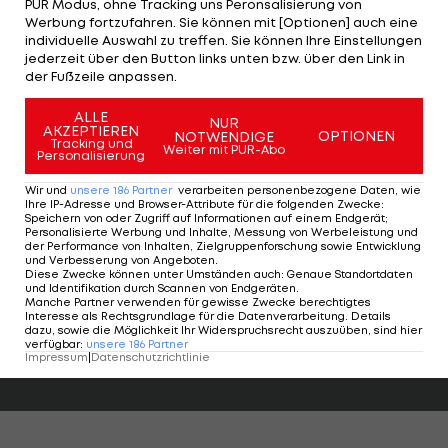
PUR Modus, ohne Tracking uns Peronsalisierung von
Werbung fortzufahren. Sie können mit [Optionen] auch eine
unberechenbarer machen und soll uns so, helfen
individuelle Auswahl zu treffen. Sie können Ihre Einstellungen
mehr Torgefahr zu erzeugen."
jederzeit über den Button links unten bzw. über den Link in
der Fußzeile anpassen.
Seo erklärt: "Ich bin sehr gespannt auf meine
ALLE
erste Station in Österreich. Ich habe in
NUR
AKZEPTIEREN
OPTIONEN
NOTWENDIGE
Tracking und
Deutschland
bereits einige wichtige Erfahrungen
Weiter mit PUR-Abo
Personalisierung
gesammelt und freue mich nun auf meinen
Wir und
unsere
186
Partner
verarbeiten personenbezogene Daten, wie
nächsten Schritt beim
FC Wacker Innsbruck
. Ich
Ihre IP-Adresse und Browser-Attribute für die folgenden Zwecke
:
Speichern von oder Zugriff auf Informationen auf einem Endgerät;
möchte mich hier weiterentwickeln, viele Spiele
Personalisierte Werbung und Inhalte, Messung von Werbeleistung und
der Performance von Inhalten, Zielgruppenforschung sowie Entwicklung
machen und hoffentlich mit der Mannschaft einige
und Verbesserung von Angeboten
.
Diese Zwecke können unter Umständen auch
:
Genaue Standortdaten
Siege bejubeln."
und Identifikation durch Scannen von Endgeräten
.
Manche Partner verwenden für gewisse Zwecke berechtigtes
Interesse als Rechtsgrundlage für die Datenverarbeitung. Details
dazu, sowie die Möglichkeit Ihr Widerspruchsrecht auszuüben, sind hier
HIGHLIGHTS: LASK - SK Sturm Graz
FC Blau-Weiß Linz 
verfügbar
:
unsere
186
Partner
Impressum
|
Datenschutzrichtlinie
Fußball - Frauen-Bundesliga
Fußball - ADMIRAL 