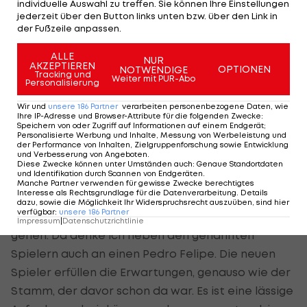
individuelle Auswahl zu treffen. Sie können Ihre Einstellungen
Bruder, ein extrem feiner Fußballer, hat eine gute
jederzeit über den Button links unten bzw. über den Link in
Schnelligkeit. Trotzdem ist er über 1,90m groß. Sein
der Fußzeile anpassen.
Bruder ist sicher schon weiter als er, auch er hat
ALLE
NUR
das Ziel, weiter zu kommen und dafür sind wir ein
AKZEPTIEREN
OPTIONEN
NOTWENDIGE
Tracking und
Weiter mit PUR-Abo
richtig cooler Verein.
Personalisierung
Wir und
unsere
186
Partner
verarbeiten personenbezogene Daten, wie
LAOLA1:
Du klingst mit den getätigten Transfers
Ihre IP-Adresse und Browser-Attribute für die folgenden Zwecke
:
Speichern von oder Zugriff auf Informationen auf einem Endgerät;
sehr zufrieden.
Personalisierte Werbung und Inhalte, Messung von Werbeleistung und
der Performance von Inhalten, Zielgruppenforschung sowie Entwicklung
und Verbesserung von Angeboten
.
Plassnegger:
Der Verein hat das insgesamt sehr
Diese Zwecke können unter Umständen auch
:
Genaue Standortdaten
und Identifikation durch Scannen von Endgeräten
.
gut gemacht, speziell Sportdirektor Didi Elsneg.
Manche Partner verwenden für gewisse Zwecke berechtigtes
Interesse als Rechtsgrundlage für die Datenverarbeitung. Details
Wir haben super Spieler dazubekommen, von
dazu, sowie die Möglichkeit Ihr Widerspruchsrecht auszuüben, sind hier
verfügbar
:
unsere
186
Partner
denen einige bereit sind, den nächsten Schritt zu
Impressum
|
Datenschutzrichtlinie
gehen. Da denke ich neben den genannten
Spielern auch an einen Pedro Felipe. Die neuen
Spieler erfüllen die Erwartungen, genauso wie der
Stamm, der davor schon da war. Es ist eine lässige