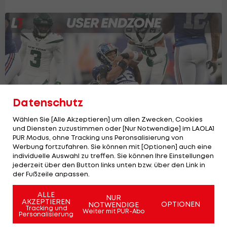
Datenschutz
Wählen Sie [Alle Akzeptieren] um allen Zwecken, Cookies
und Diensten zuzustimmen oder [Nur Notwendige] im LAOLA1
PUR Modus, ohne Tracking uns Peronsalisierung von
Werbung fortzufahren. Sie können mit [Optionen] auch eine
User Endzone: Das New Yorker Punt-
individuelle Auswahl zu treffen. Sie können Ihre Einstellungen
Desaster
jederzeit über den Button links unten bzw. über den Link in
der Fußzeile anpassen.
Football
ALLE
NUR
AKZEPTIEREN
OPTIONEN
NOTWENDIGE
Tracking und
Weiter mit PUR-Abo
Personalisierung