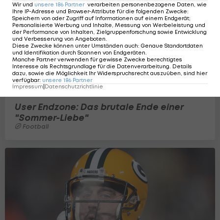
Wir und
unsere
186
Partner
verarbeiten personenbezogene Daten, wie
Ihre IP-Adresse und Browser-Attribute für die folgenden Zwecke
:
Speichern von oder Zugriff auf Informationen auf einem Endgerät;
Personalisierte Werbung und Inhalte, Messung von Werbeleistung und
der Performance von Inhalten, Zielgruppenforschung sowie Entwicklung
und Verbesserung von Angeboten
.
Diese Zwecke können unter Umständen auch
:
Genaue Standortdaten
und Identifikation durch Scannen von Endgeräten
.
Manche Partner verwenden für gewisse Zwecke berechtigtes
Interesse als Rechtsgrundlage für die Datenverarbeitung. Details
dazu, sowie die Möglichkeit Ihr Widerspruchsrecht auszuüben, sind hier
verfügbar
:
unsere
186
Partner
Impressum
|
Datenschutzrichtlinie
User Endzone: Das brutale Ende einer
"Sommer-Liebe"
Football