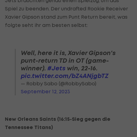
Jets brauchten genau einen Spielzug, um das
Spiel zu beenden. Der undrafted Rookie Receiver
Xavier Gipson stand zum Punt Return bereit, was
folgte seht ihr am besten selbst:
Well, here it is, Xavier Gipson's
punt-return TD in OT (game-
winner).
#Jets
win, 22-16.
pic.twitter.com/bZ4ANjgbTZ
— Robby Sabo (@RobbySabo)
September 12, 2023
New Orleans Saints (16:15-Sieg gegen die
Tennessee Titans)