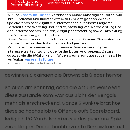
Tracking und
Weiter mit PUR-Abo
Personalisierung
Dollar soll er die Bengals eigentlich in die Super
Bowl und dort bestenfalls zum Ring führen.
Wir und
unsere
186
Partner
verarbeiten personenbezogene Daten, wie
Ihre IP-Adresse und Browser-Attribute für die folgenden Zwecke
:
Speichern von oder Zugriff auf Informationen auf einem Endgerät;
Man kann schon mal gegen die Cleveland Browns
Personalisierte Werbung und Inhalte, Messung von Werbeleistung und
der Performance von Inhalten, Zielgruppenforschung sowie Entwicklung
im Battle of Ohio verlieren, aber so wie am
und Verbesserung von Angeboten
.
Diese Zwecke können unter Umständen auch
:
Genaue Standortdaten
Sonntag darf man eigentlich nicht untergehen.
und Identifikation durch Scannen von Endgeräten
.
Manche Partner verwenden für gewisse Zwecke berechtigtes
Klar die Browns sind so was wie der Angstgegner
Interesse als Rechtsgrundlage für die Datenverarbeitung. Details
dazu, sowie die Möglichkeit Ihr Widerspruchsrecht auszuüben, sind hier
der Bengals, von den nunmehr 7 Spielen seit
verfügbar
:
unsere
186
Partner
Impressum
|
Datenschutzrichtlinie
Anfang 2020 konnten die Bengals lediglich eines
gewinnen, 6 x gingen die Browns als Sieger hervor.
So auch am Sonntag, doch die Art und Weise wie
diese zustande kam, war aus Sicht der Bengals
mehr als erschreckend. Ganze 3 Punkte brachte
diese so hochgelobte Offense aufs Scoreboard,
lediglich 142 Yards konnten sie das gesamte Spiel
zurücklegen. Der so hochbezahlte Burrow kam auf