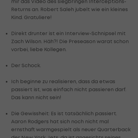
mir das Video des siegbringen Interceptions-
Returns an. Robert Saleh jubelt wie ein kleines
Kind. Gratuliere!
Direkt drunter ist ein Interview-Schnipsel mit
Zach Wilson. Häh?! Die Preseason warat schon
vorbei, liebe Kollegen.
Der Schock.
Ich beginne zu realisieren, dass da etwas
passiert ist, was einfach nicht passieren darf.
Das kann nicht sein!
Die Gewissheit: Es ist tatsächlich passiert.
Aaron Rodgers hat sich noch nicht mal
ernsthaft warmgespielt als neuer Quarterback
der New York Jets, da ist angesichts seines