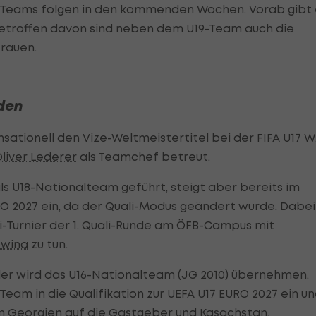
hen Teams folgen in den kommenden Wochen. Vorab gibt 
etroffen davon sind neben dem U19-Team auch die
rauen.
den
ationell den Vize-Weltmeistertitel bei der FIFA U17 
liver Lederer
als Teamchef betreut.
ls U18-Nationalteam geführt, steigt aber bereits im
URO 2027 ein, da der Quali-Modus geändert wurde. Dabei
Turnier der 1. Quali-Runde am ÖFB-Campus mit
owina
zu tun.
er wird das U16-Nationalteam (JG 2010) übernehmen.
Team in die Qualifikation zur UEFA U17 EURO 2027 ein u
e in Georgien auf die Gastgeber und Kasachstan.