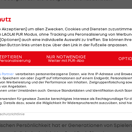
hutz
le Akzeptieren] um allen Zwecken, Cookies und Diensten zuzustimme
 LAOLA1 PUR Modus, ohne Tracking uns Peronsalisierung von Werbung
-Teamchef sowie als Co-Trainer des Nationalteams,
[Optionen] auch eine individuelle Auswahl zu treffen. Sie können Ihre
n mit dem ÖFB von den Nationalteams zurück. Der 61-
den Button links unten bzw. über den Link in der Fußzeile anpassen.
die U17-EM-Endrunde.
ZEPTIEREN
NUR NOTWENDIGE
OPTI
Personalisierung
Weiter mit PUR-Abo
hrzehnte mein berufliches Zuhause und ich werde ihm
als Trainer viele junge Spieler auf ihrem Weg begleite
6
Partner
verarbeiten personenbezogene Daten, wie Ihre IP-Adresse und Browser-
e
:
Speichern von oder Zugriff auf Informationen auf einem Endgerät; Personalisi
. Dafür bin ich sehr dankbar. Jetzt ist für mich der
von Werbeleistung und der Performance von Inhalten, Zielgruppenforschung sow
g von Angeboten
.
Neues zu schaffen. Dem ÖFB und allen Wegbegleitern
nnen unter Umständen auch
:
Genaue Standortdaten und Identifikation durch Sca
ak.
erwenden für gewisse Zwecke berechtigtes Interesse als Rechtsgrundlage für d
. Details dazu, sowie die Möglichkeit Ihr Widerspruchsrecht auszuüben, sind hie
r
n
Fußball
über Jahrzehnte hinweg in unterschiedlichen
chutzrichtlinie
rlassen. Durch seinen großen Erfahrungsschatz gepaar
ischen Persönlichkeit hat er Generationen von Spieler