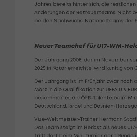
Jahres bereits hinter sich, die restlic
Änderungen der Betreuerteams. Nicht b
beiden Nachwuchs-Nationalteams der F
Neuer Teamchef für U17-WM-Hel
Der Jahrgang 2008, der im November sens
2025 in Katar erreichte, wird künftig von
O
Der Jahrgang ist im Frühjahr zwar noch a
März in die Qualifikation zur UEFA U19 E
bekommen es die ÖFB-Talente beim Mini-
Deutschland,
Israel
und
Bosnien-Herzeg
Vize-Weltmeister-Trainer Hermann Stadl
Das Team steigt im Herbst als neues U17-
trifft dort beim Mini-Turnier der 1. Rund