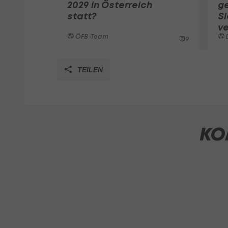
2029 in Österreich
g
statt?
S
ve
ÖFB-Team
9
TEILEN
KO