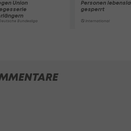
egen Union
Personen lebensl
iegesserie
gesperrt
rlängern
Deutsche Bundesliga
International
MMENTARE