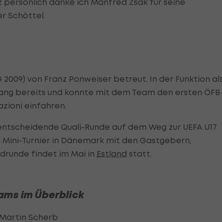
persönlich danke ich Manfred Zsak für seine
r Schöttel.
2009) von Franz Ponweiser betreut. In der Funktion al
ang bereits und konnte mit dem Team den ersten ÖFB
zioni einfahren.
 entscheidende Quali-Runde auf dem Weg zur UEFA U17
Mini-Turnier in Dänemark mit den Gastgebern,
ndrunde findet im Mai in
Estland
statt.
ms im Überblick
Martin Scherb