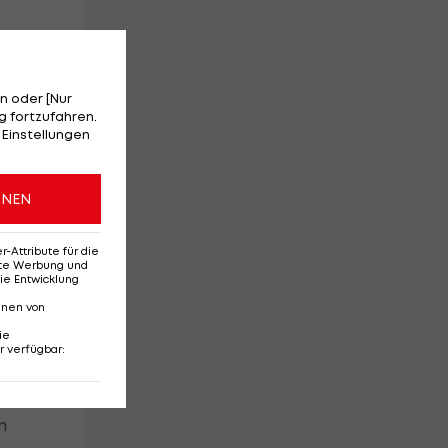
n oder [Nur
 fortzufahren.
 Einstellungen
ONEN
n
Attribute für die
erte Werbung und
ie Entwicklung
nnen von
ie
r verfügbar
:
t
n