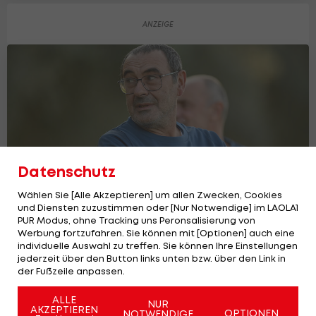
Datenschutz
Wählen Sie [Alle Akzeptieren] um allen Zwecken, Cookies
und Diensten zuzustimmen oder [Nur Notwendige] im LAOLA1
PUR Modus, ohne Tracking uns Peronsalisierung von
Werbung fortzufahren. Sie können mit [Optionen] auch eine
Sarri-Nachfolge: Schaut sich Lazio in
individuelle Auswahl zu treffen. Sie können Ihre Einstellungen
Österreich um?
jederzeit über den Button links unten bzw. über den Link in
Serie A
der Fußzeile anpassen.
9
ALLE
NUR
AKZEPTIEREN
OPTIONEN
NOTWENDIGE