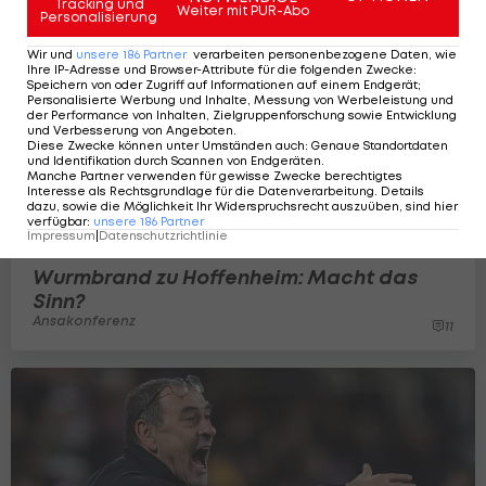
Tracking und
Weiter mit PUR-Abo
Personalisierung
Wir und
unsere
186
Partner
verarbeiten personenbezogene Daten, wie
Ihre IP-Adresse und Browser-Attribute für die folgenden Zwecke
:
Speichern von oder Zugriff auf Informationen auf einem Endgerät;
Personalisierte Werbung und Inhalte, Messung von Werbeleistung und
der Performance von Inhalten, Zielgruppenforschung sowie Entwicklung
und Verbesserung von Angeboten
.
Diese Zwecke können unter Umständen auch
:
Genaue Standortdaten
und Identifikation durch Scannen von Endgeräten
.
Manche Partner verwenden für gewisse Zwecke berechtigtes
Interesse als Rechtsgrundlage für die Datenverarbeitung. Details
dazu, sowie die Möglichkeit Ihr Widerspruchsrecht auszuüben, sind hier
verfügbar
:
unsere
186
Partner
Impressum
|
Datenschutzrichtlinie
Wurmbrand zu Hoffenheim: Macht das
Sinn?
Ansakonferenz
11