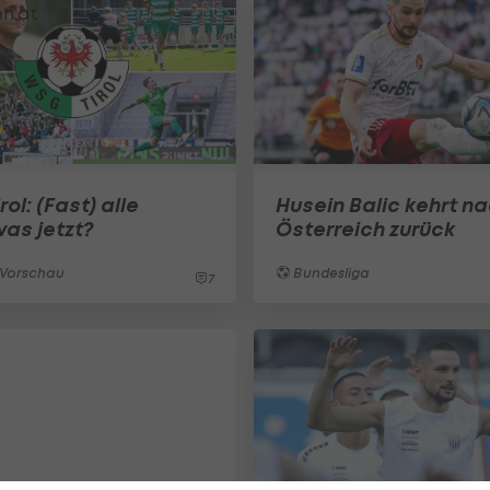
ol: (Fast) alle
Husein Balic kehrt n
was jetzt?
Österreich zurück
-Vorschau
Bundesliga
7