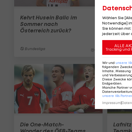
Datensc
Kehrt Husein Balic im
Wählen Sie [Al
Sommer nach
Notwendige] im
Sie können mit 
Österreich zurück?
jederzeit über 
ALLE AK
Bundesliga
Tracking und 
9
Wir und
unsere
18
folgenden Zweck
Inhalte, Messung 
und Verbesserun
Diese Zwecke kö
Endgeräten
.
Manche Partner v
Datenverarbeitung
unsere
186
Partne
Impressum
|
Datens
Die One-Match-
Lafnitz
Wonder des ÖFB-Teams
Teamko