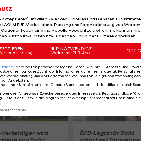
hutz
Vertrag von ÖFB-
le Akzeptieren] um allen Zwecken, Cookies und Diensten zuzustimme
Legionär bei
 LAOLA1 PUR Modus, ohne Tracking uns Peronsalisierung von Werbung
[Optionen] auch eine individuelle Auswahl zu treffen. Sie können Ihre
polnischem
den Button links unten bzw. über den Link in der Fußzeile anpassen.
Traditionsklub
aufgelöst
ZEPTIEREN
NUR NOTWENDIGE
OPTI
International
Personalisierung
Weiter mit PUR-Abo
6
Partner
verarbeiten personenbezogene Daten, wie Ihre IP-Adresse und Browser-
e
:
Speichern von oder Zugriff auf Informationen auf einem Endgerät; Personalisi
von Werbeleistung und der Performance von Inhalten, Zielgruppenforschung sow
g von Angeboten
.
nnen unter Umständen auch
:
Genaue Standortdaten und Identifikation durch Sca
erwenden für gewisse Zwecke berechtigtes Interesse als Rechtsgrundlage für d
. Details dazu, sowie die Möglichkeit Ihr Widerspruchsrecht auszuüben, sind hie
r
chutzrichtlinie
-Verteidiger wird
ÖFB-Legionär Balic
llege von Balic
glänzt mit Doppelpa