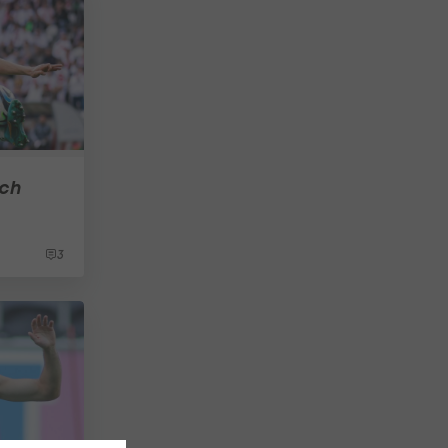
ach
3