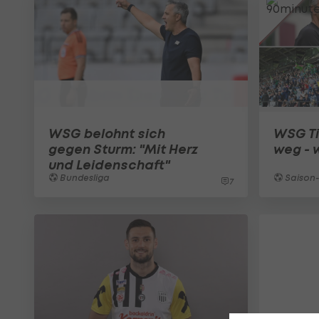
WSG belohnt sich
WSG Tir
gegen Sturm: "Mit Herz
weg - 
und Leidenschaft"
Bundesliga
Saison
7