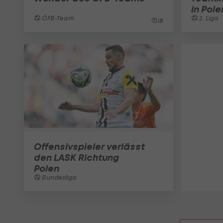
in Pole
ÖFB-Team
2. Liga
18
Offensivspieler verlässt
den LASK Richtung
Polen
Bundesliga