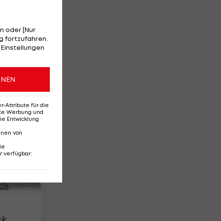
n oder [Nur
 fortzufahren.
 Einstellungen
ONEN
3
Attribute für die
erte Werbung und
ie Entwicklung
nnen von
ie
r verfügbar
:
ck