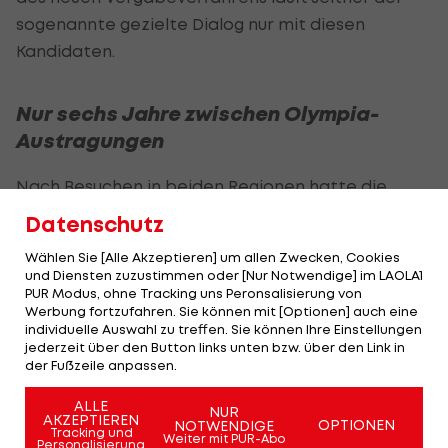
sogenannte gezielte Dialog nur mit diesen
Kandidaten.
Nur sechs Jahre zwischen Olympia-
Austragungen
Nach Besuchen in beiden Regionen hatte die
Auswahlkommission zuletzt die Pläne der
Datenschutz
Bewerber und die hohe Unterstützung von Politik,
Wählen Sie [Alle Akzeptieren] um allen Zwecken, Cookies
Wirtschaft und Öffentlichkeit gelobt. Außerdem
und Diensten zuzustimmen oder [Nur Notwendige] im LAOLA1
haben beide Kandidaten bereits Olympia-
PUR Modus, ohne Tracking uns Peronsalisierung von
Werbung fortzufahren. Sie können mit [Optionen] auch eine
Erfahrung. In den französischen Alpen fanden
individuelle Auswahl zu treffen. Sie können Ihre Einstellungen
Winterspiele in Chamonix (1924), Grenoble (1968)
jederzeit über den Button links unten bzw. über den Link in
der Fußzeile anpassen.
und Albertville (1992) statt. Salt Lake City war 2002
Gastgeber.
ALLE
NUR
AKZEPTIEREN
OPTIONEN
NOTWENDIGE
Tracking und
Weiter mit PUR-Abo
Frankreich wäre nur sechs Jahre nach Paris
Personalisierung