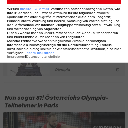
wieder Ausrichter für ein Olympia-Spektakel.
Wir und
unsere
186
Partner
verarbeiten personenbezogene Daten, wie
Ihre IP-Adresse und Browser-Attribute für die folgenden Zwecke
:
Ähnlich wäre es in den USA, wo Salt Lake City
Speichern von oder Zugriff auf Informationen auf einem Endgerät;
Personalisierte Werbung und Inhalte, Messung von Werbeleistung und
sechs Jahre nach den Sommerspielen in Los
der Performance von Inhalten, Zielgruppenforschung sowie Entwicklung
und Verbesserung von Angeboten
.
Angeles 2028 folgen würde.
Diese Zwecke können unter Umständen auch
:
Genaue Standortdaten
und Identifikation durch Scannen von Endgeräten
.
Manche Partner verwenden für gewisse Zwecke berechtigtes
Interesse als Rechtsgrundlage für die Datenverarbeitung. Details
Olympische Ringe
dazu, sowie die Möglichkeit Ihr Widerspruchsrecht auszuüben, sind hier
verzieren ab sofort
verfügbar
:
unsere
186
Partner
Impressum
|
Datenschutzrichtlinie
den Eiffelturm
Olympia
Nun sogar 81! Österreichs Olympia-
Teilnehmer in Paris
SLIDESHOW