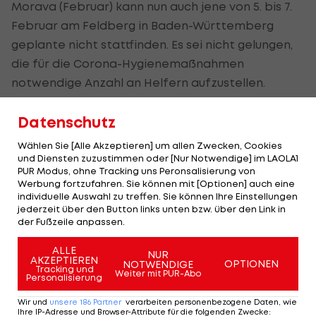
Morava (Februar) kann nun auch jene von 5. bis 7.
Februar am Feldberg in Baden-Württemberg
geplante nicht stattfinden. Es sei nicht gelungen,
die für die Corona-Hygienemaßnahmen
notwendige Anzahl an Helfern aufzustellen.
Die Kräfte werden gebündelt, der Weltcup der Ski-
Datenschutz
Crosser Ende Jänner soll aber stattfinden.
Wählen Sie [Alle Akzeptieren] um allen Zwecken, Cookies
und Diensten zuzustimmen oder [Nur Notwendige] im LAOLA1
Im Snowboard-Cross sind damit aktuell im FIS-
PUR Modus, ohne Tracking uns Peronsalisierung von
Kalender nur die Events im Montafon (14.-16.1.),
Werbung fortzufahren. Sie können mit [Optionen] auch eine
individuelle Auswahl zu treffen. Sie können Ihre Einstellungen
Bergamo (22.-24.1.) und Veysonnaz (20.3.)
jederzeit über den Button links unten bzw. über den Link in
aufgelistet.
der Fußzeile anpassen.
ALLE
NUR
AKZEPTIEREN
Der legendäre Durchmarsch des FC
Am Stammtisch bei
OPTIONEN
NOTWENDIGE
Tracking und
Weiter mit PUR-Abo
Wacker Tirol I #Zwarakonferenz History
Christopher Knett
Personalisierung
Zwarakonferenz
Stammtisch
Wir und
unsere
186
Partner
verarbeiten personenbezogene Daten, wie
Ihre IP-Adresse und Browser-Attribute für die folgenden Zwecke
: