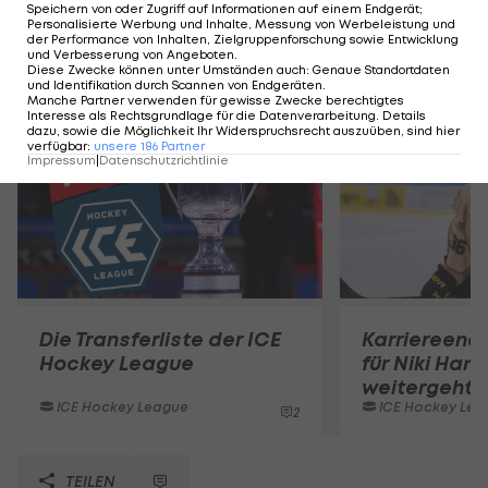
Speichern von oder Zugriff auf Informationen auf einem Endgerät;
Personalisierte Werbung und Inhalte, Messung von Werbeleistung und
der Performance von Inhalten, Zielgruppenforschung sowie Entwicklung
und Verbesserung von Angeboten
.
Diese Zwecke können unter Umständen auch
:
Genaue Standortdaten
Mehr zum Thema
und Identifikation durch Scannen von Endgeräten
.
Manche Partner verwenden für gewisse Zwecke berechtigtes
Interesse als Rechtsgrundlage für die Datenverarbeitung. Details
dazu, sowie die Möglichkeit Ihr Widerspruchsrecht auszuüben, sind hier
verfügbar
:
unsere
186
Partner
Impressum
|
Datenschutzrichtlinie
Die Transferliste der ICE
Karriereend
Hockey League
für Niki Hart
weitergeht
ICE Hockey League
ICE Hockey Lea
2
TEILEN