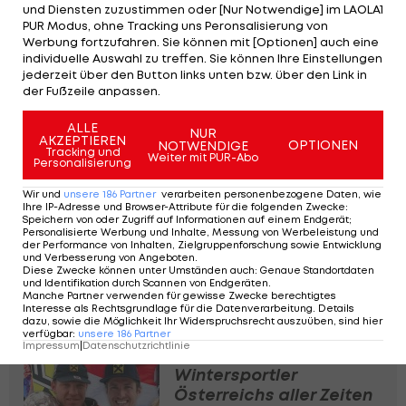
Vierter, was sein bestes PGS-Saisonresultat
und Diensten zuzustimmen oder [Nur Notwendige] im LAOLA1
PUR Modus, ohne Tracking uns Peronsalisierung von
bedeutete. Dominik Burgstaller, Alexander Payer
Werbung fortzufahren. Sie können mit [Optionen] auch eine
und Andreas Promegger scheiterten im
individuelle Auswahl zu treffen. Sie können Ihre Einstellungen
jederzeit über den Button links unten bzw. über den Link in
Achtelfinale, für Fabian Obmann war im
der Fußzeile anpassen.
Viertelfinale Endstation.
ALLE
NUR
AKZEPTIEREN
Bei den Frauen gab es durch Lucia Dalmasso und
OPTIONEN
NOTWENDIGE
Tracking und
Weiter mit PUR-Abo
Personalisierung
Jasmin Coratti einen italienischen Doppelsieg,
Sabine Payer verabschiedete sich als beste
Wir und
unsere
186
Partner
verarbeiten personenbezogene Daten, wie
Ihre IP-Adresse und Browser-Attribute für die folgenden Zwecke
:
Österreicherin im Viertelfinale.
Speichern von oder Zugriff auf Informationen auf einem Endgerät;
Personalisierte Werbung und Inhalte, Messung von Werbeleistung und
der Performance von Inhalten, Zielgruppenforschung sowie Entwicklung
Das Weltcupfinale steigt am kommenden
und Verbesserung von Angeboten
.
Diese Zwecke können unter Umständen auch
:
Genaue Standortdaten
Wochenende mit Parallel-Slalom- und Team-
und Identifikation durch Scannen von Endgeräten
.
Manche Partner verwenden für gewisse Zwecke berechtigtes
Bewerben in Winterberg.
Interesse als Rechtsgrundlage für die Datenverarbeitung. Details
dazu, sowie die Möglichkeit Ihr Widerspruchsrecht auszuüben, sind hier
verfügbar
:
unsere
186
Partner
Impressum
|
Datenschutzrichtlinie
Die 30 besten
Wintersportler
Österreichs aller Zeiten