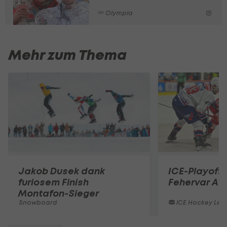
Olympia
Mehr zum Thema
Jakob Dusek dank
ICE-Playoffs
furiosem Finish
Fehervar AV
Montafon-Sieger
Snowboard
ICE Hockey Lea