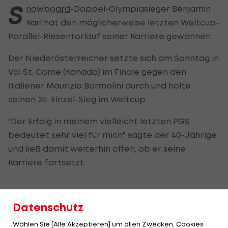
S
nowboard
-Doppel-Olympiasieger Benjamin
Karl hat den möglicherweise letzten Weltcup-
Parallel-Riesentorlauf seiner Karriere gewonnen.
Der Niederösterreicher setzte sich am Sonntag in
Val St. Come (Kanada) im Finale gegen den
Italiener Maurizio Bormolini durch und holte
seinen 24. Einzel-Sieg im Weltcup.
"Der Erfolg in meinem vielleicht letzten PGS
bedeutet sehr viel für mich", sagte der 40-Jährige
und ließ damit weiterhin offen, ob er seine
Karriere fortsetzt.
Auner verpasst Podest knapp
Datenschutz
Als zweitbester Österreicher wurde Arvid Auner
Wählen Sie [Alle Akzeptieren] um allen Zwecken, Cookies