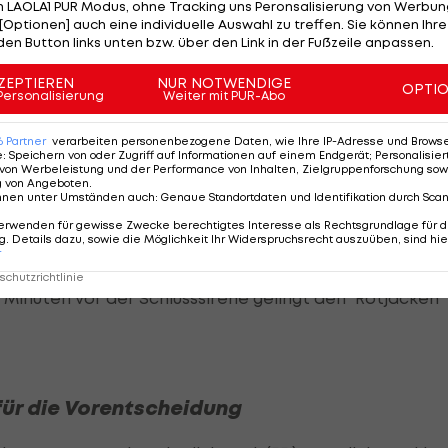
 LAOLA1 PUR Modus, ohne Tracking uns Peronsalisierung von Werbung
[Optionen] auch eine individuelle Auswahl zu treffen. Sie können Ihre
den Button links unten bzw. über den Link in der Fußzeile anpassen.
en Offensivdruck hoch
ZEPTIEREN
NUR NOTWENDIGE
OPTI
Personalisierung
Weiter mit PUR-Abo
n weitere Abschlüsse. Zwei Minuten vor der zweiten
6
Partner
verarbeiten personenbezogene Daten, wie Ihre IP-Adresse und Browser-
e
:
Speichern von oder Zugriff auf Informationen auf einem Endgerät; Personalisi
tlich über eine 2:0-Führung jubeln.
von Werbeleistung und der Performance von Inhalten, Zielgruppenforschung sow
g von Angeboten
.
nnen unter Umständen auch
:
Genaue Standortdaten und Identifikation durch Sca
ak-Pass mit einem Schlagschuss. Allerdings hält Finn 
erwenden für gewisse Zwecke berechtigtes Interesse als Rechtsgrundlage für d
nd der Treffer wird nach dem Videobeweis aberkannt.
. Details dazu, sowie die Möglichkeit Ihr Widerspruchsrecht auszuüben, sind hie
r
agenfurter den Offensivdruck hoch. Fehervar verbucht
chutzrichtlinie
Minuten vor der Schlusssirene gelingt den "Rotjacken"
für die Vorentscheidung