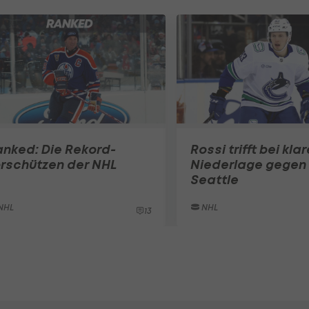
nked: Die Rekord-
Rossi trifft bei klar
rschützen der NHL
Niederlage gegen
Seattle
NHL
NHL
13