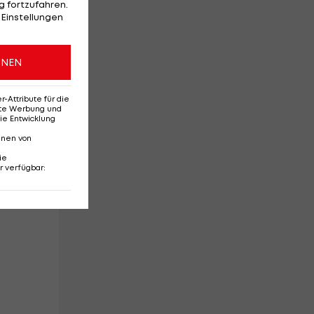
 fortzufahren.
 Einstellungen
ONEN
Attribute für die
erte Werbung und
ie Entwicklung
nnen von
van
ie
r verfügbar
: