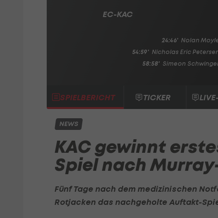
EC-KAC
24:46'
Nolan Moyl
54:59'
Nicholas Eric Peterse
58:58'
Simeon Schwinge
SPIELBERICHT
TICKER
LIVE
NEWS
KAC gewinnt erstes
Spiel nach Murray
Fünf Tage nach dem medizinischen Notf
Rotjacken das nachgeholte Auftakt-Spi