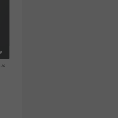
E
0:20