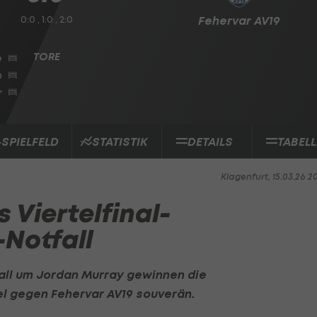
0:0 , 1:0 , 2:0
Fehervar AV19
e
n
r
-SPIELFELD
STATISTIK
DETAILS
TABELL
Klagenfurt, 15.03.26 2
 Viertelfinal-
-Notfall
all um Jordan Murray gewinnen die
el gegen
Fehervar AV19
souverän.