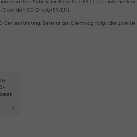
nem satten Schuss ins linke Eck (55.). Letztlich markier
oal den 3:0-Erfolg (59./EN).
:0-Serienführung. Bereits am Dienstag folgt die zweite
en
C-
best