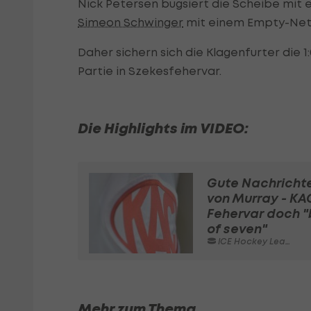
Nick Petersen bugsiert die Scheibe mit ei
Simeon Schwinger
mit einem Empty-Net-G
Daher sichern sich die Klagenfurter die 1
Partie in Szekesfehervar.
Die Highlights im VIDEO:
Gute Nachricht
von Murray - KA
Fehervar doch "
of seven"
ICE Hockey League
Mehr zum Thema