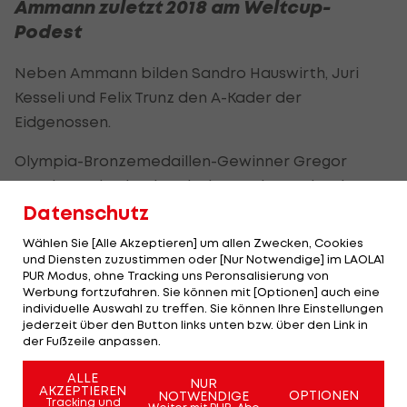
Ammann zuletzt 2018 am Weltcup-
Podest
Neben Ammann bilden Sandro Hauswirth, Juri
Kesseli und Felix Trunz den A-Kader der
Eidgenossen.
Olympia-Bronzemedaillen-Gewinner Gregor
Deschwanden ist der einzige Springer, der den
Nationalteam-Kaderstatus genießt.
Datenschutz
Wählen Sie [Alle Akzeptieren] um allen Zwecken, Cookies
Deschwanden ist seit Jahren die unangefochtene
und Diensten zuzustimmen oder [Nur Notwendige] im LAOLA1
Nummer eins im Schweizer Skisprung-Team.
PUR Modus, ohne Tracking uns Peronsalisierung von
Werbung fortzufahren. Sie können mit [Optionen] auch eine
individuelle Auswahl zu treffen. Sie können Ihre Einstellungen
Ammanns letzte Podestplatzierung liegt
jederzeit über den Button links unten bzw. über den Link in
mittlerweile bereits über acht Jahre zurück.
der Fußzeile anpassen.
Insgesamt gewann Ammann in seiner Karriere 23
ALLE
NUR
AKZEPTIEREN
OPTIONEN
NOTWENDIGE
Weltcup-Springen, sprang 2009/10 zum
Tracking und