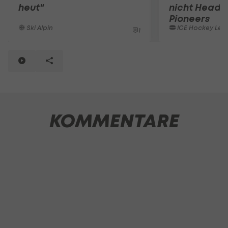
heut"
nicht Head 
Pioneers
Ski Alpin
ICE Hockey Lea
1
KOMMENTARE