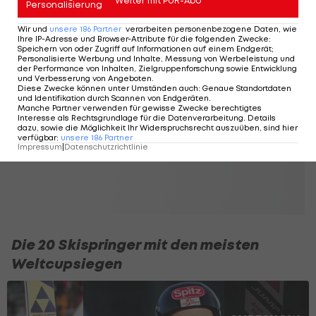
Weiter mit PUR-Abo
Personalisierung
Gesamtweltcup, wurde 2007 Großschanzen-
Wir und
unsere
186
Partner
verarbeiten personenbezogene Daten, wie
Weltmeister sowie Doppel-Olympiasieger in den
Ihre IP-Adresse und Browser-Attribute für die folgenden Zwecke
:
Speichern von oder Zugriff auf Informationen auf einem Endgerät;
Jahren 2002 und 2010.
Personalisierte Werbung und Inhalte, Messung von Werbeleistung und
der Performance von Inhalten, Zielgruppenforschung sowie Entwicklung
und Verbesserung von Angeboten
.
Diese Zwecke können unter Umständen auch
:
Genaue Standortdaten
und Identifikation durch Scannen von Endgeräten
.
Manche Partner verwenden für gewisse Zwecke berechtigtes
Interesse als Rechtsgrundlage für die Datenverarbeitung. Details
dazu, sowie die Möglichkeit Ihr Widerspruchsrecht auszuüben, sind hier
verfügbar
:
unsere
186
Partner
Impressum
|
Datenschutzrichtlinie
Die 20 Skispringer mit den meisten
Weltcupsiegen