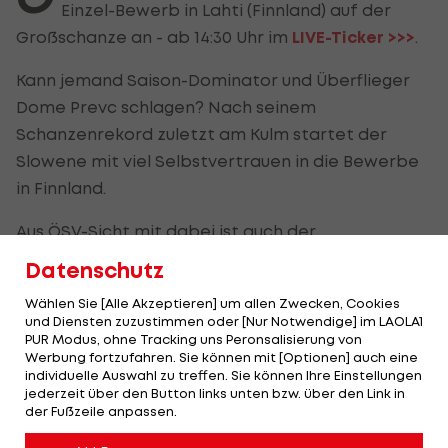
Einzel-Bewerb in Lahti (Finnland) auf der
Großschanze an - ab 14:30 Uhr im
LIVE-Ticker >>>
.
Kann jemand Saison-Dominator und Überflieger
Dome Prevc schlagen? Nach seinem
Schanzenrekord zuletzt am Kulm startet der
Slowene mit viel Selbstvertrauen in die Bewerbe
in Finnland.
Aus ÖSV-Sicht mit dabei ist auch der
frischgebackene, nun dreifache Junioren-
Datenschutz
Weltmeister Stephan Embacher.
Wählen Sie [Alle Akzeptieren] um allen Zwecken, Cookies
und Diensten zuzustimmen oder [Nur Notwendige] im LAOLA1
PUR Modus, ohne Tracking uns Peronsalisierung von
Das Einzel-Springen in Lahti im LIVE-
Werbung fortzufahren. Sie können mit [Optionen] auch eine
Ticker:
individuelle Auswahl zu treffen. Sie können Ihre Einstellungen
jederzeit über den Button links unten bzw. über den Link in
der Fußzeile anpassen.
Die Österreicher mit den meisten