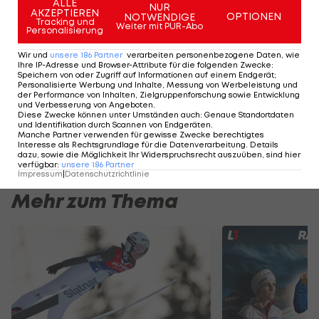
ALLE
Skisprung-Weltcupsiegen
NUR
AKZEPTIEREN
OPTIONEN
NOTWENDIGE
Tracking und
Weiter mit PUR-Abo
Personalisierung
Wir und
unsere
186
Partner
verarbeiten personenbezogene Daten, wie
SLIDESHOW
Ihre IP-Adresse und Browser-Attribute für die folgenden Zwecke
:
Speichern von oder Zugriff auf Informationen auf einem Endgerät;
STARTEN
Personalisierte Werbung und Inhalte, Messung von Werbeleistung und
der Performance von Inhalten, Zielgruppenforschung sowie Entwicklung
und Verbesserung von Angeboten
.
Diese Zwecke können unter Umständen auch
:
Genaue Standortdaten
und Identifikation durch Scannen von Endgeräten
.
Manche Partner verwenden für gewisse Zwecke berechtigtes
Interesse als Rechtsgrundlage für die Datenverarbeitung. Details
dazu, sowie die Möglichkeit Ihr Widerspruchsrecht auszuüben, sind hier
verfügbar
:
unsere
186
Partner
Impressum
|
Datenschutzrichtlinie
Mehr zum Thema