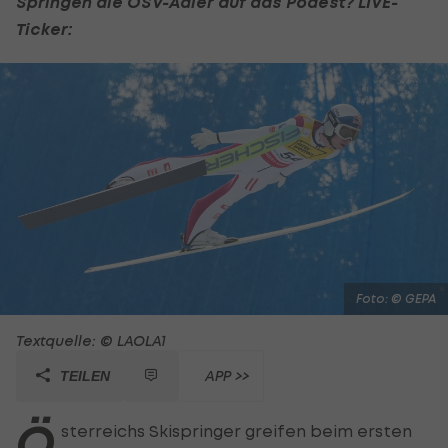
Springen die ÖSV-Adler auf das Podest? LIVE-
Ticker:
Foto: © GEPA
Textquelle: © LAOLA1
APP >>
TEILEN
Ö
sterreichs Skispringer greifen beim ersten