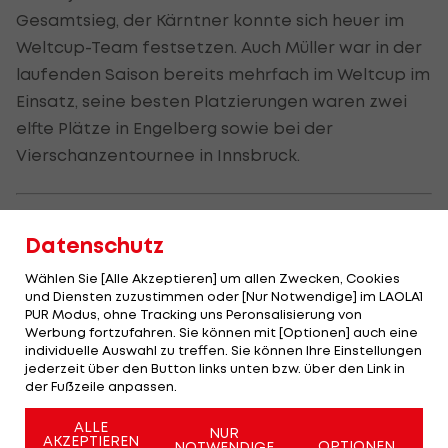
Gesamtsieg, der Kärntner konnte sich heuer im
Weltcup-Team festsetzen. Auch Müller war in der
laufenden Saison bereits mehrfach im Weltcup im
Einsatz, seine besten Platzierungen waren zwei
elfte Plätze in Engelberg sowie bei der
Vierschanzentournee in Innsbruck.
Datenschutz
Wählen Sie [Alle Akzeptieren] um allen Zwecken, Cookies
und Diensten zuzustimmen oder [Nur Notwendige] im LAOLA1
PUR Modus, ohne Tracking uns Peronsalisierung von
Werbung fortzufahren. Sie können mit [Optionen] auch eine
individuelle Auswahl zu treffen. Sie können Ihre Einstellungen
jederzeit über den Button links unten bzw. über den Link in
der Fußzeile anpassen.
ALLE
NUR
AKZEPTIEREN
OPTIONEN
NOTWENDIGE