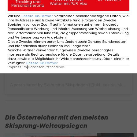
Tracking und
Weiter mit PUR-Abo
Personalisierung
View this post on Instagram
Wir und
unsere
186
Partner
verarbeiten personenbezogene Daten, wie
Ihre IP-Adresse und Browser-Attribute für die folgenden Zwecke
:
Speichern von oder Zugriff auf Informationen auf einem Endgerät;
Personalisierte Werbung und Inhalte, Messung von Werbeleistung und
der Performance von Inhalten, Zielgruppenforschung sowie Entwicklung
und Verbesserung von Angeboten
.
Diese Zwecke können unter Umständen auch
:
Genaue Standortdaten
und Identifikation durch Scannen von Endgeräten
.
Manche Partner verwenden für gewisse Zwecke berechtigtes
Interesse als Rechtsgrundlage für die Datenverarbeitung. Details
dazu, sowie die Möglichkeit Ihr Widerspruchsrecht auszuüben, sind hier
verfügbar
:
unsere
186
Partner
Impressum
|
Datenschutzrichtlinie
A post shared by Ski Austria Skispringen (@ski_austria_skispringen)
Die Österreicher mit den meisten
Skisprung-Weltcupsiegen