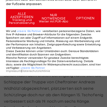
Lockerheit ist nicht so da, da verkopft man dann
der Fußzeile anpassen.
gern." Darum soll es kommende Woche ein paar
ALLE
NUR
ruhige Trainingssprünge in Seefeld und Planica
AKZEPTIEREN
OPTIONEN
NOTWENDIGE
Tracking und
Weiter mit PUR-Abo
geben.
Personalisierung
Wir und
unsere
186
Partner
verarbeiten personenbezogene Daten, wie
"Vorausschauen, positiv bleiben, weiterarbeiten.
Ihre IP-Adresse und Browser-Attribute für die folgenden Zwecke
:
Speichern von oder Zugriff auf Informationen auf einem Endgerät;
Es ist wichtig, dass man vom Fokus bei sich bleibt.
Personalisierte Werbung und Inhalte, Messung von Werbeleistung und
der Performance von Inhalten, Zielgruppenforschung sowie Entwicklung
Wir haben sehr gutes Material, sprungtechnisch
und Verbesserung von Angeboten
.
Diese Zwecke können unter Umständen auch
:
Genaue Standortdaten
geht nicht so die Energie rein. Man muss schauen,
und Identifikation durch Scannen von Endgeräten
.
Manche Partner verwenden für gewisse Zwecke berechtigtes
dass man so schnell wie möglich aus dem leichten
Interesse als Rechtsgrundlage für die Datenverarbeitung. Details
Tief rauskommt."
dazu, sowie die Möglichkeit Ihr Widerspruchsrecht auszuüben, sind hier
verfügbar
:
unsere
186
Partner
Impressum
|
Datenschutzrichtlinie
Schon nach dem ersten Durchgang hatte sich die
Schlappe der Truppe von Cheftrainer Andreas
Widhölzl abgezeichnet, platzierten sich seine
Schützlinge doch nur ab den Rängen 15. Tschofenig
verbessert sich als 19. noch um sechs Ränge.