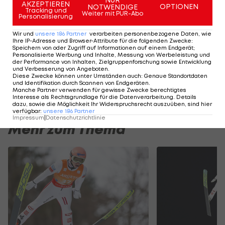
WM
AKZEPTIEREN
OPTIONEN
NOTWENDIGE
Tracking und
Weiter mit PUR-Abo
Personalisierung
Skispringen
Wir und
unsere
186
Partner
verarbeiten personenbezogene Daten, wie
Ihre IP-Adresse und Browser-Attribute für die folgenden Zwecke
:
ÖSV-Junioren versilbern
Speichern von oder Zugriff auf Informationen auf einem Endgerät;
Personalisierte Werbung und Inhalte, Messung von Werbeleistung und
WM-Teamsprint in
der Performance von Inhalten, Zielgruppenforschung sowie Entwicklung
Planica
und Verbesserung von Angeboten
.
Diese Zwecke können unter Umständen auch
:
Genaue Standortdaten
und Identifikation durch Scannen von Endgeräten
.
Nord. Kombi
Manche Partner verwenden für gewisse Zwecke berechtigtes
Interesse als Rechtsgrundlage für die Datenverarbeitung. Details
dazu, sowie die Möglichkeit Ihr Widerspruchsrecht auszuüben, sind hier
verfügbar
:
unsere
186
Partner
Impressum
|
Datenschutzrichtlinie
Mehr zum Thema