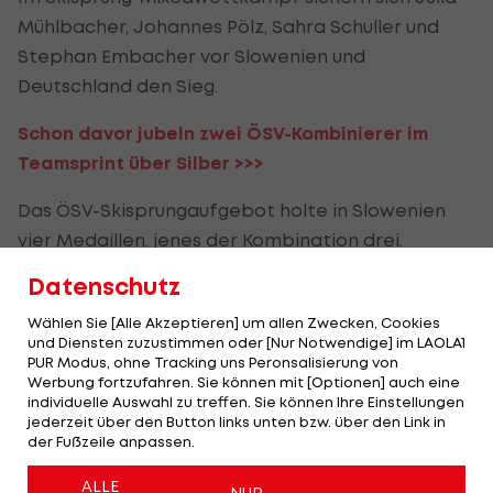
Mühlbacher, Johannes Pölz, Sahra Schuller und
Stephan Embacher vor Slowenien und
Deutschland den Sieg.
Schon davor jubeln zwei ÖSV-Kombinierer im
Teamsprint über Silber >>>
Das ÖSV-Skisprungaufgebot holte in Slowenien
vier Medaillen, jenes der Kombination drei.
Datenschutz
Revanche geglückt!
Stefan Kraft siegt in
Wählen Sie [Alle Akzeptieren] um allen Zwecken, Cookies
und Diensten zuzustimmen oder [Nur Notwendige] im LAOLA1
Lake Placid
PUR Modus, ohne Tracking uns Peronsalisierung von
Werbung fortzufahren. Sie können mit [Optionen] auch eine
Skispringen
individuelle Auswahl zu treffen. Sie können Ihre Einstellungen
jederzeit über den Button links unten bzw. über den Link in
der Fußzeile anpassen.
ÖSV-Skisprung-Talent
holt Gold bei Junioren-
ALLE
NUR