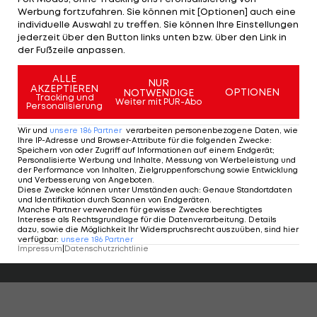
Werbung fortzufahren. Sie können mit [Optionen] auch eine
500-Punkte-Fahrer
Vincent Kriechmayr
startet
individuelle Auswahl zu treffen. Sie können Ihre Einstellungen
jederzeit über den Button links unten bzw. über den Link in
mit Nummer 31. Stefan Brennsteiner ist aus den
der Fußzeile anpassen.
Top 30 gerutscht und hat Nummer 37.
ALLE
NUR
AKZEPTIEREN
Magnus Walch folgt mit 43, Raphael Haaser die 55.
OPTIONEN
NOTWENDIGE
Tracking und
Weiter mit PUR-Abo
Personalisierung
Adrian Pertl geht als letzter ÖSV-Starter mit
Nummer 63 ins Rennen.
Wir und
unsere
186
Partner
verarbeiten personenbezogene Daten, wie
Ihre IP-Adresse und Browser-Attribute für die folgenden Zwecke
:
Speichern von oder Zugriff auf Informationen auf einem Endgerät;
Startliste für den 1. Durchgang des RTL in St.
Personalisierte Werbung und Inhalte, Messung von Werbeleistung und
der Performance von Inhalten, Zielgruppenforschung sowie Entwicklung
Caterina>>>
und Verbesserung von Angeboten
.
Diese Zwecke können unter Umständen auch
:
Genaue Standortdaten
und Identifikation durch Scannen von Endgeräten
.
Manche Partner verwenden für gewisse Zwecke berechtigtes
Interesse als Rechtsgrundlage für die Datenverarbeitung. Details
Highlights: Amstetten schießt Admira in
Highlights: Nach 
dazu, sowie die Möglichkeit Ihr Widerspruchsrecht auszuüben, sind hier
die Krise
Austria Salzburg s
verfügbar
:
unsere
186
Partner
Impressum
|
Datenschutzrichtlinie
Fußball - ADMIRAL 2. Liga
Fußball - ADMIRAL 