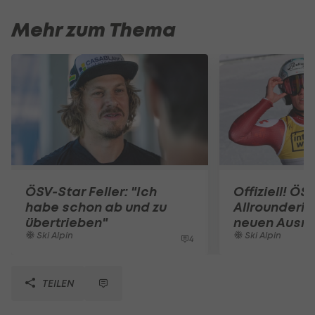
Mehr zum Thema
ÖSV-Star Feller: "Ich
Offiziell! ÖS
habe schon ab und zu
Allrounderin
übertrieben"
neuen Ausrü
Ski Alpin
Ski Alpin
4
TEILEN