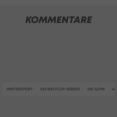
KOMMENTARE
WINTERSPORT
SKI-WELTCUP HERREN
SKI ALPIN
AL