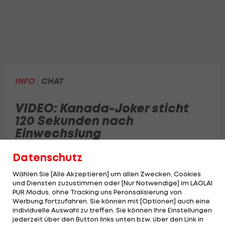
INFO
CHAT
VIDEO: Kanada-Joker sticht
120 Sekunden nach
Einwechslung
Datenschutz
Cyle Larin rettet Kanada gegen Bosnien-
Herzegowina den allerersten WM-Punkt - nur
Wählen Sie [Alle Akzeptieren] um allen Zwecken, Cookies
zwei Minuten nach seiner Einwechslung.
und Diensten zuzustimmen oder [Nur Notwendige] im LAOLA1
PUR Modus, ohne Tracking uns Peronsalisierung von
Werbung fortzufahren. Sie können mit [Optionen] auch eine
individuelle Auswahl zu treffen. Sie können Ihre Einstellungen
jederzeit über den Button links unten bzw. über den Link in