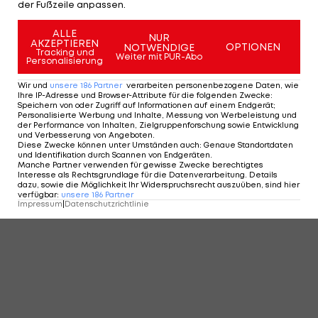
der Fußzeile anpassen.
ALLE
NUR
AKZEPTIEREN
OPTIONEN
NOTWENDIGE
Tracking und
Weiter mit PUR-Abo
Personalisierung
Wir und
unsere
186
Partner
verarbeiten personenbezogene Daten, wie
Ihre IP-Adresse und Browser-Attribute für die folgenden Zwecke
:
Speichern von oder Zugriff auf Informationen auf einem Endgerät;
Personalisierte Werbung und Inhalte, Messung von Werbeleistung und
der Performance von Inhalten, Zielgruppenforschung sowie Entwicklung
und Verbesserung von Angeboten
.
Diese Zwecke können unter Umständen auch
:
Genaue Standortdaten
und Identifikation durch Scannen von Endgeräten
.
Manche Partner verwenden für gewisse Zwecke berechtigtes
Interesse als Rechtsgrundlage für die Datenverarbeitung. Details
dazu, sowie die Möglichkeit Ihr Widerspruchsrecht auszuüben, sind hier
verfügbar
:
unsere
186
Partner
Impressum
|
Datenschutzrichtlinie