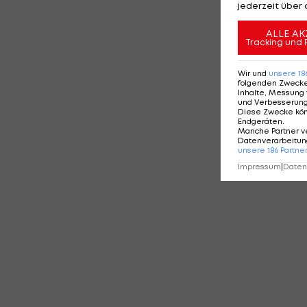
jederzeit über 
ALLE AK
Tracking und 
Wir und
unsere
18
folgenden Zweck
Inhalte, Messung 
und Verbesserun
Diese Zwecke kö
Endgeräten
.
Manche Partner v
Datenverarbeitung
unsere
186
Partne
Impressum
|
Datens