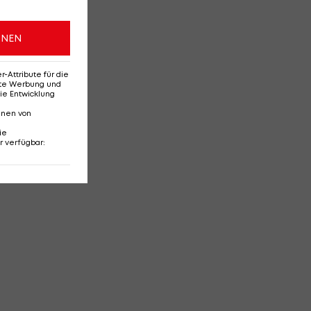
ONEN
Attribute für die
erte Werbung und
ie Entwicklung
nnen von
ie
r verfügbar
: