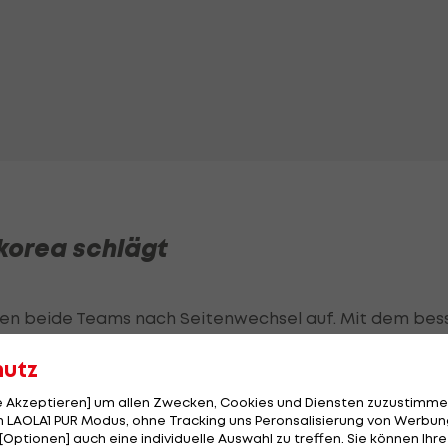
dkorea schlägt
hen beide Teams nach Seitenwechsel auf. Mit dem bes
hutz
le Akzeptieren] um allen Zwecken, Cookies und Diensten zuzustimme
 LAOLA1 PUR Modus, ohne Tracking uns Peronsalisierung von Werbung
[Optionen] auch eine individuelle Auswahl zu treffen. Sie können Ihre