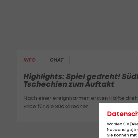
INFO
CHAT
Highlights: Spiel gedreht! Sü
Tschechien zum Auftakt
Nach einer ereignisarmen ersten Hälfte dre
Ende für die Südkoreaner.
Datensc
Wählen Sie [Al
Notwendige] im
Sie können mit 