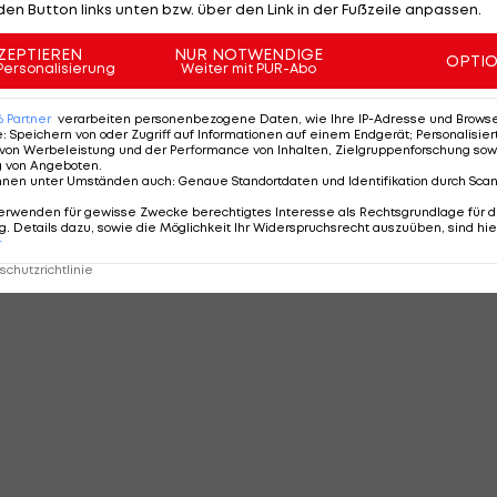
den Button links unten bzw. über den Link in der Fußzeile anpassen.
ZEPTIEREN
NUR NOTWENDIGE
OPTI
Personalisierung
Weiter mit PUR-Abo
6
Partner
verarbeiten personenbezogene Daten, wie Ihre IP-Adresse und Browser-
e
:
Speichern von oder Zugriff auf Informationen auf einem Endgerät; Personalisi
von Werbeleistung und der Performance von Inhalten, Zielgruppenforschung sow
g von Angeboten
.
nnen unter Umständen auch
:
Genaue Standortdaten und Identifikation durch Sca
erwenden für gewisse Zwecke berechtigtes Interesse als Rechtsgrundlage für d
. Details dazu, sowie die Möglichkeit Ihr Widerspruchsrecht auszuüben, sind hie
r
chutzrichtlinie