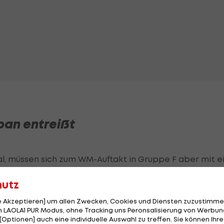
pan entreißt
, müssen sich zum WM-Auftakt in Gruppe F aber mit e
hutz
le Akzeptieren] um allen Zwecken, Cookies und Diensten zuzustimme
 LAOLA1 PUR Modus, ohne Tracking uns Peronsalisierung von Werbung
[Optionen] auch eine individuelle Auswahl zu treffen. Sie können Ihre