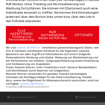
PUR Modus, ohne Tracking uns Peronsalisierung von
vorbei. Durch die Absage der Rennen in Kranjksa
Werbung fortzufahren. Sie können mit [Optionen] auch eine
Gora und des Weltcup-Finales in Cortina
individuelle Auswahl zu treffen. Sie können Ihre Einstellungen
jederzeit über den Button links unten bzw. über den Link in
d'Ampezzo hatte Pinturault keine Chance mehr
der Fußzeile anpassen.
zurückzuschlagen.
ALLE
NUR
AKZEPTIEREN
Bei allem Ärger über die verpasste Chance
OPTIONEN
NOTWENDIGE
Tracking und
Weiter mit PUR-Abo
Personalisierung
versteht Pinturault die Entscheidung zum
vorzeitigen Saisonende: "Alle hatten gehofft, in
Wir und
unsere
186
Partner
verarbeiten personenbezogene Daten, wie
Ihre IP-Adresse und Browser-Attribute für die folgenden Zwecke
:
Kranjska Gora fahren zu können. Aber die
Speichern von oder Zugriff auf Informationen auf einem Endgerät;
Personalisierte Werbung und Inhalte, Messung von Werbeleistung und
Ausbreitung des Coronavirus war schneller, als
der Performance von Inhalten, Zielgruppenforschung sowie Entwicklung
und Verbesserung von Angeboten
.
viele gedacht hatten. Daher war die Saison
Diese Zwecke können unter Umständen auch
:
Genaue Standortdaten
und Identifikation durch Scannen von Endgeräten
.
schneller als gedacht zu Ende."
Manche Partner verwenden für gewisse Zwecke berechtigtes
Interesse als Rechtsgrundlage für die Datenverarbeitung. Details
dazu, sowie die Möglichkeit Ihr Widerspruchsrecht auszuüben, sind hier
verfügbar
:
unsere
186
Partner
Der legendäre Durchmarsch des FC
Am Stammtisch bei
Impressum
|
Datenschutzrichtlinie
Wacker Tirol I #Zwarakonferenz History
Christopher Knett
Zwarakonferenz
Stammtisch