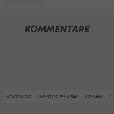
KOMMENTARE
WINTERSPORT
SKI-WELTCUP HERREN
SKI ALPIN
AL