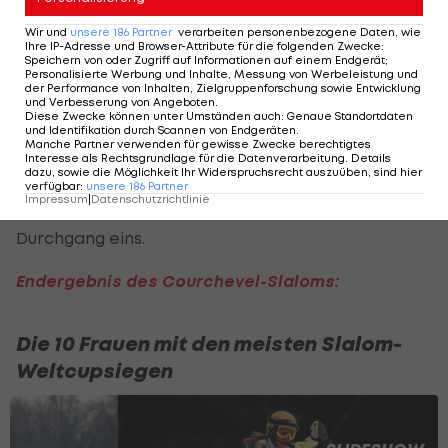
Gallhuber
,
Franziska Gritsch
, aber auch Zrinka
Ljutic (CRO) oder Lara Colturi (ALB), im ersten
Wir und
unsere
186
Partner
verarbeiten personenbezogene Daten, wie
Ihre IP-Adresse und Browser-Attribute für die folgenden Zwecke
:
Durchgang bereits ausscheidet.
Speichern von oder Zugriff auf Informationen auf einem Endgerät;
Personalisierte Werbung und Inhalte, Messung von Werbeleistung und
der Performance von Inhalten, Zielgruppenforschung sowie Entwicklung
Katharina Huber
erwischt es dann im zweiten
und Verbesserung von Angeboten
.
Diese Zwecke können unter Umständen auch
:
Genaue Standortdaten
Durchgang nach wenigen Toren. Die
und Identifikation durch Scannen von Endgeräten
.
Manche Partner verwenden für gewisse Zwecke berechtigtes
Niederösterreicherin lag zur Halbzeit auf Rang
Interesse als Rechtsgrundlage für die Datenverarbeitung. Details
dazu, sowie die Möglichkeit Ihr Widerspruchsrecht auszuüben, sind hier
zehn. Auch Lena Dürr (GER) oder Sara Hector (SWE)
verfügbar
:
unsere
186
Partner
Impressum
|
Datenschutzrichtlinie
scheitern mit guten Ausgangslagen nach
Durchgang eins.
Endergebnis des Courchevel-Slaloms:
Die 10 Frauen mit den meisten Slalom-
Weltcupsiegen