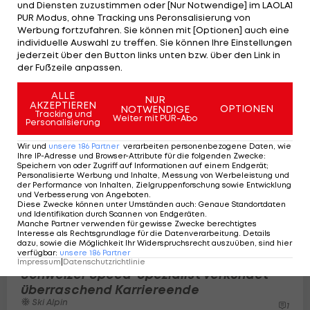
und Diensten zuzustimmen oder [Nur Notwendige] im LAOLA1
PUR Modus, ohne Tracking uns Peronsalisierung von
Kriechmayr-Rücktritt? "War sicher,
Werbung fortzufahren. Sie können mit [Optionen] auch eine
dass ich den Hut drauf haue"
individuelle Auswahl zu treffen. Sie können Ihre Einstellungen
Ski Alpin
jederzeit über den Button links unten bzw. über den Link in
10
der Fußzeile anpassen.
ALLE
NUR
AKZEPTIEREN
OPTIONEN
NOTWENDIGE
Tracking und
Weiter mit PUR-Abo
Personalisierung
Wir und
unsere
186
Partner
verarbeiten personenbezogene Daten, wie
Ihre IP-Adresse und Browser-Attribute für die folgenden Zwecke
:
Speichern von oder Zugriff auf Informationen auf einem Endgerät;
Personalisierte Werbung und Inhalte, Messung von Werbeleistung und
der Performance von Inhalten, Zielgruppenforschung sowie Entwicklung
und Verbesserung von Angeboten
.
Diese Zwecke können unter Umständen auch
:
Genaue Standortdaten
und Identifikation durch Scannen von Endgeräten
.
Manche Partner verwenden für gewisse Zwecke berechtigtes
Interesse als Rechtsgrundlage für die Datenverarbeitung. Details
dazu, sowie die Möglichkeit Ihr Widerspruchsrecht auszuüben, sind hier
verfügbar
:
unsere
186
Partner
Impressum
|
Datenschutzrichtlinie
Schweizer Speed-Spezialist verkündet
überraschend Karriereende
Ski Alpin
1