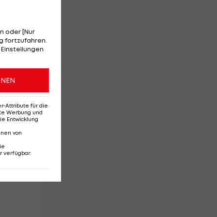
n oder [Nur
 fortzufahren.
 Einstellungen
en.
ONEN
Attribute für die
erte Werbung und
ie Entwicklung
nnen von
ie
r verfügbar
: