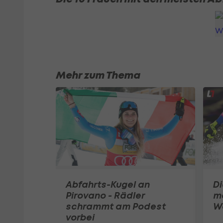
Mehr zum Thema
Abfahrts-Kugel an
Di
Pirovano - Rädler
me
schrammt am Podest
W
vorbei