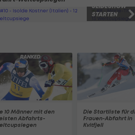
SLIDESHOW
STARTEN
3 Bilder
e 10 Männer mit den
Die Startliste für d
isten Abfahrts-
Frauen-Abfahrt in
eltcupsiegen
Kvitfjell