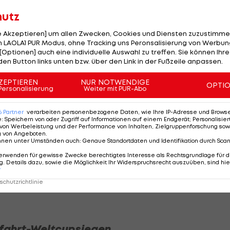
el am Podest vorbei.
hutz
passte es als Fünfte, die Gesamtweltcupführende
le Akzeptieren] um allen Zwecken, Cookies und Diensten zuzustimme
 LAOLA1 PUR Modus, ohne Tracking uns Peronsalisierung von Werbung
setzen. Vor den letzten drei Rennen liegt Aicher 95
[Optionen] auch eine individuelle Auswahl zu treffen. Sie können Ihre
ertung musste sich Aicher um 83 Punkte geschlagen geb
den Button links unten bzw. über den Link in der Fußzeile anpassen.
 wurde
Cornelia Hütter
als Sechste, die Abfahrtskönigin
ZEPTIEREN
NUR NOTWENDIGE
OPTI
Personalisierung
Weiter mit PUR-Abo
ang acht (+0,80) hinaus.
Nina Ortlieb
(12.) und Mirjam
 Ten.
6
Partner
verarbeiten personenbezogene Daten, wie Ihre IP-Adresse und Browser-
e
:
Speichern von oder Zugriff auf Informationen auf einem Endgerät; Personalisi
von Werbeleistung und der Performance von Inhalten, Zielgruppenforschung sow
g von Angeboten
.
nnen unter Umständen auch
:
Genaue Standortdaten und Identifikation durch Sca
erwenden für gewisse Zwecke berechtigtes Interesse als Rechtsgrundlage für d
. Details dazu, sowie die Möglichkeit Ihr Widerspruchsrecht auszuüben, sind hie
r
chutzrichtlinie
bfahrt-Weltcupsiegen