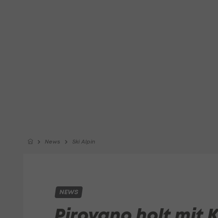
News
Ski Alpin
NEWS
Pirovano holt mit K