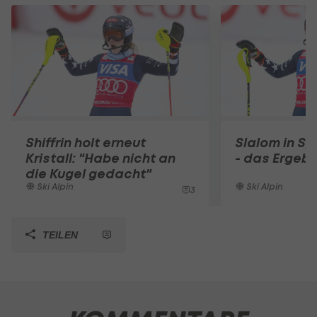
Shiffrin holt erneut
Slalom in Sp
Kristall: "Habe nicht an
- das Ergebn
die Kugel gedacht"
Ski Alpin
Ski Alpin
3
TEILEN