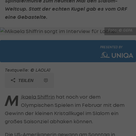
Spindlermühle zum neunten Mal den Slalom-
Weltcup. Statt der echten Kugel gab es vom ORF
eine Gebastelte.
Foto: © GEPA
PRESENTED BY
Textquelle: © LAOLA1
TEILEN
M
ikaela Shiffrin
hat noch vor dem
Olympischen Spielen im Februar mit dem
Gewinn der kleinen Kristallkugel im Slalom ein
großes Saisonziel abhaken können.
Die US-Amerikanerin gewann am Sonntag in