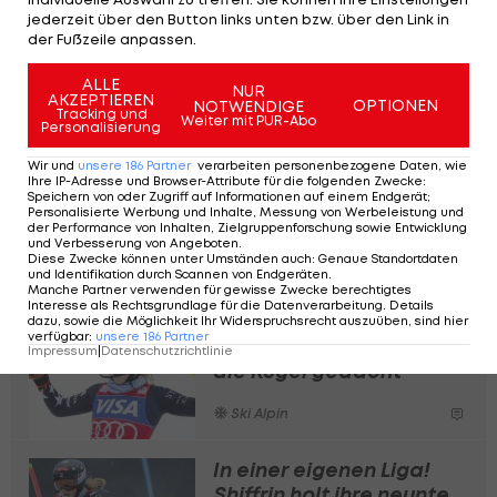
jederzeit über den Button links unten bzw. über den Link in
der Fußzeile anpassen.
ALLE
NUR
AKZEPTIEREN
OPTIONEN
NOTWENDIGE
Tracking und
Weiter mit PUR-Abo
Personalisierung
Wir und
unsere
186
Partner
verarbeiten personenbezogene Daten, wie
Ihre IP-Adresse und Browser-Attribute für die folgenden Zwecke
:
Speichern von oder Zugriff auf Informationen auf einem Endgerät;
Personalisierte Werbung und Inhalte, Messung von Werbeleistung und
der Performance von Inhalten, Zielgruppenforschung sowie Entwicklung
Ein Beitrag geteilt von ORF Sport (@orfsport)
und Verbesserung von Angeboten
.
Diese Zwecke können unter Umständen auch
:
Genaue Standortdaten
und Identifikation durch Scannen von Endgeräten
.
Manche Partner verwenden für gewisse Zwecke berechtigtes
Interesse als Rechtsgrundlage für die Datenverarbeitung. Details
Shiffrin holt erneut
dazu, sowie die Möglichkeit Ihr Widerspruchsrecht auszuüben, sind hier
verfügbar
:
unsere
186
Partner
Kristall: "Habe nicht an
Impressum
|
Datenschutzrichtlinie
die Kugel gedacht"
Ski Alpin
In einer eigenen Liga!
Shiffrin holt ihre neunte