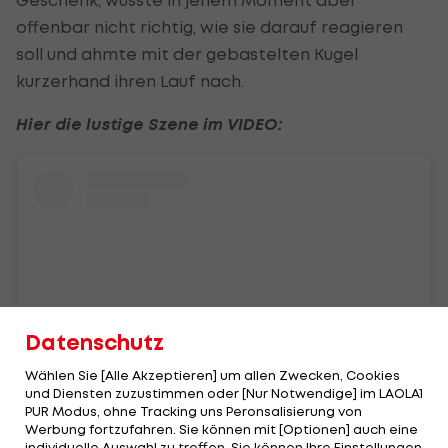
offenbar nicht richtig, wie sie darauf reagieren
soll und ahmte mit der gebastelten Kugel
kurzerhand ihren Lauf nach.
Hier die lustige Szene im VIDEO:
Datenschutz
Wählen Sie [Alle Akzeptieren] um allen Zwecken, Cookies
und Diensten zuzustimmen oder [Nur Notwendige] im LAOLA1
PUR Modus, ohne Tracking uns Peronsalisierung von
Werbung fortzufahren. Sie können mit [Optionen] auch eine
Sieh dir diesen Beitrag auf Instagram an
individuelle Auswahl zu treffen. Sie können Ihre Einstellungen