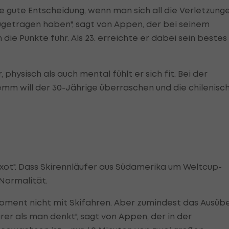
e gute Entscheidung, wenn man sich all die Verletzung
zugetragen haben", sagt von Appen, der bei seinem
die Punkte fuhr. Als 23. erreichte er dabei sein bestes
hysisch als auch mental fühlt er sich fit. Bei der
mm will der 30-Jährige überraschen und die chilenisc
"Exot". Dass Skirennläufer aus Südamerika um Weltcup-
 Normalität.
oment nicht mit Skifahren. Aber zumindest das Ausüb
rer als man denkt", sagt von Appen, der in der