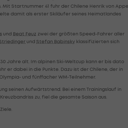
Mit Startnummer 41 fuhr der Chilene Henrik von App
elte damit als erster Skiläufer seines Heimatlandes
s
und
Beat Feuz
zwei der größten Speed-Fahrer aller
triedinger
und
Stefan Babinsky
klassifizierten sich
0 Jahre alt. Im alpinen Ski-Weltcup kann er bis dato
r er dabei in die Punkte. Dazu ist der Chilene, der in
 Olympia- und fünffacher WM-Teilnehmer.
g seinen Aufwärtstrend. Bei einem Trainingslauf in
Kreuzbandriss zu, fiel die gesamte Saison aus.
Ziele.