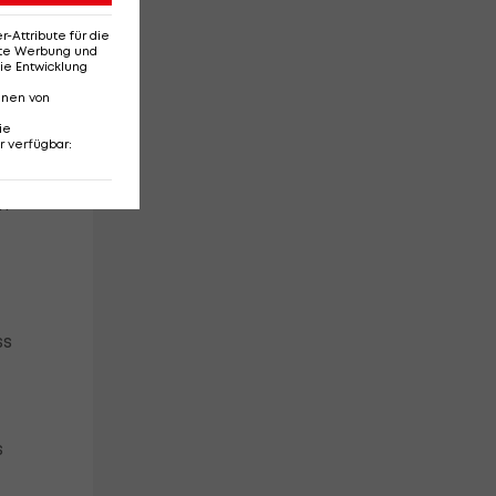
Attribute für die
erte Werbung und
ie Entwicklung
nnen von
ie
r verfügbar
:
m
ss
s