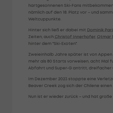
hartgesonnenen Ski-Fans mitbekommen. 
nämlich auf den 18. Platz vor – und samm
Weltcuppunkte.
Hinter sich ließ er dabei mit
Dominik Pari
Zeiten, auch
Christof Innerhofer
,
Otmar S
hinter dem "Ski-Exoten".
Zweieinhalb Jahre später ist von Appen 3
mehr als 80 Starts vorweisen, acht Mal fuh
Abfahrt und Super-G antritt, dreifacher
Im Dezember 2023 stoppte eine Verletzun
Beaver Creek zog sich der Chilene einen 
Nun ist er wieder zurück – und hat große 