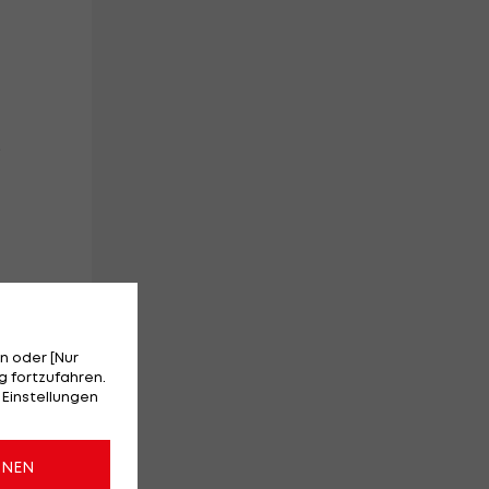
.
n oder [Nur
 fortzufahren.
 Einstellungen
 –
ONEN