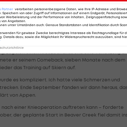
rch diese Mentalität bin ich überhaupt da, wo ich heute
6
Partner
verarbeiten personenbezogene Daten, wie Ihre IP-Adresse und Browser-
e
:
Speichern von oder Zugriff auf Informationen auf einem Endgerät; Personalisi
von Werbeleistung und der Performance von Inhalten, Zielgruppenforschung sow
g von Angeboten
.
nnen unter Umständen auch
:
Genaue Standortdaten und Identifikation durch Sca
erwenden für gewisse Zwecke berechtigtes Interesse als Rechtsgrundlage für d
. Details dazu, sowie die Möglichkeit Ihr Widerspruchsrecht auszuüben, sind hie
r
tart gehen konnte, war nicht immer klar. Im Dezember
chutzrichtlinie
ing, zog sich einen Kreuzbandriss und eine Verletzung a
idmete er seinem Comeback, sieben Monate nach dem
ieder das Training auf Skiern auf.
 wurde es kompliziert. Ich hatte viele Schmerzen und
sstrecken. Ende September fanden wir dann heraus, da
klärt von Appen.
 nach einer Knieoperation auftreten kann – forderte
ober, der geplante Start in Beaver Creek fiel damit in