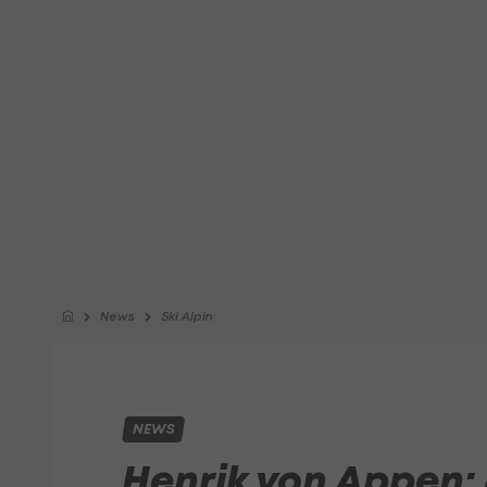
News
Ski Alpin
NEWS
Henrik von Appen: 