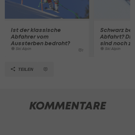
Ist der klassische
Schwarz bei
Abfahrer vom
Abfahrt? Die
Aussterben bedroht?
sind noch z
Ski Alpin
Ski Alpin
1
TEILEN
KOMMENTARE