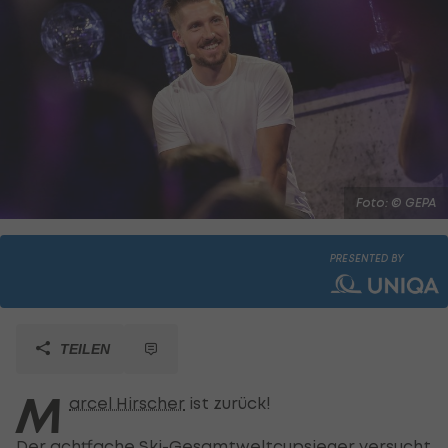
Foto: © GEPA
PRESENTED BY
TEILEN
M
arcel Hirscher
ist zurück!
Der achtfache Ski-Gesamtweltcupsieger versucht