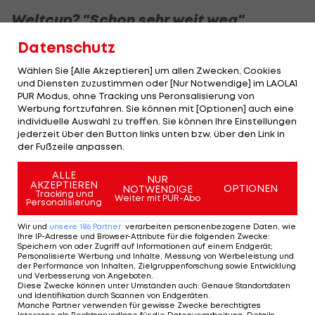
Weltcup? "Schon sehr weit weg"
Datenschutz
An ein Weltcup-Comeback werde derzeit nämlich
noch nicht gedacht. "Aus seiner Position, wo er in
Wählen Sie [Alle Akzeptieren] um allen Zwecken, Cookies
und Diensten zuzustimmen oder [Nur Notwendige] im LAOLA1
der FIS-Rangliste ist, ist das schon sehr weit weg",
PUR Modus, ohne Tracking uns Peronsalisierung von
erklärt Giger. "Marcel steigt auf FIS-Ebene ein,
Werbung fortzufahren. Sie können mit [Optionen] auch eine
individuelle Auswahl zu treffen. Sie können Ihre Einstellungen
weil er Skirennen fahren möchte auf dieser
jederzeit über den Button links unten bzw. über den Link in
Ebene. Die weiteren Sachen werden sich dann
der Fußzeile anpassen.
sowieso ergeben."
ALLE
NUR
AKZEPTIEREN
OPTIONEN
NOTWENDIGE
Mit welchen Zielen kehrt der Salzburger nun also
Tracking und
Weiter mit PUR-Abo
Personalisierung
in den Skisport zurück? "Im Vordergrund steht,
Wir und
unsere
186
Partner
verarbeiten personenbezogene Daten, wie
dass er die Lust am Rennsport ausleben kann", so
Ihre IP-Adresse und Browser-Attribute für die folgenden Zwecke
:
Speichern von oder Zugriff auf Informationen auf einem Endgerät;
Giger. "Die Hauptmotivation ist die, dass er Lust
Personalisierte Werbung und Inhalte, Messung von Werbeleistung und
der Performance von Inhalten, Zielgruppenforschung sowie Entwicklung
hat, Rennen zu fahren. Er macht diese Sportart
und Verbesserung von Angeboten
.
Diese Zwecke können unter Umständen auch
:
Genaue Standortdaten
mit Haut und Haaren."
und Identifikation durch Scannen von Endgeräten
.
Manche Partner verwenden für gewisse Zwecke berechtigtes
Interesse als Rechtsgrundlage für die Datenverarbeitung. Details