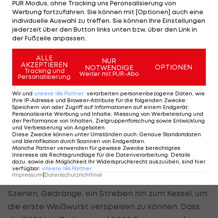
wieder - egal ob "Sprechrolle" oder nicht - in
PUR Modus, ohne Tracking uns Peronsalisierung von
Werbung fortzufahren. Sie können mit [Optionen] auch eine
einem Ritual am Kessel: Man trank aus einem
individuelle Auswahl zu treffen. Sie können Ihre Einstellungen
großen Bierglas.
jederzeit über den Button links unten bzw. über den Link in
der Fußzeile anpassen.
Nach Fanfaren und Glockengeläut gab
ALLE
NUR
AKZEPTIEREN
OPTIONEN
NOTWENDIGE
es kein Halten mehr
Tracking und
Weiter mit PUR-Abo
Personalisierung
Im Anschluss übernahm wieder Hausherr Hauser:
Wir und
unsere
186
Partner
verarbeiten personenbezogene Daten, wie
Ihre IP-Adresse und Browser-Attribute für die folgenden Zwecke
:
"Wir lassen es tuschen, weil's wurscht ist", sagte er
Speichern von oder Zugriff auf Informationen auf einem Endgerät;
Personalisierte Werbung und Inhalte, Messung von Werbeleistung und
die alles entscheidenden Worte, die zusammen
der Performance von Inhalten, Zielgruppenforschung sowie Entwicklung
und Verbesserung von Angeboten
.
mit dem traditionellen Glockengeläute und den
Diese Zwecke können unter Umständen auch
:
Genaue Standortdaten
und Identifikation durch Scannen von Endgeräten
.
Fanfaren endgültig alle Dämme brechen ließen.
Manche Partner verwenden für gewisse Zwecke berechtigtes
Interesse als Rechtsgrundlage für die Datenverarbeitung. Details
dazu, sowie die Möglichkeit Ihr Widerspruchsrecht auszuüben, sind hier
Der Weißwurstkessel wurde zum Hexenkessel und
verfügbar
:
unsere
186
Partner
Impressum
|
Datenschutzrichtlinie
drohte förmlich überzulaufen. Tumultartige
Szenen, Gedränge, ein Streben hin zum Kessel, um
die erste Weißwurst verspeisen zu können. Dass