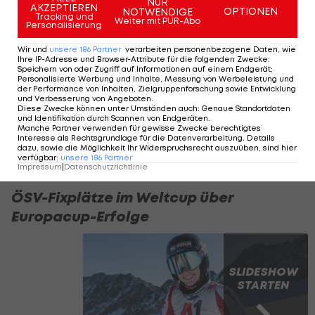
NUR
AKZEPTIEREN
Sandro Zurbrügg. Zwischenbrugger landet als
OPTIONEN
NOTWENDIGE
Tracking und
Weiter mit PUR-Abo
Personalisierung
bester ÖSV-Athlet auf Platz 18 (+1,99 Sek.).
Wir und
unsere
186
Partner
verarbeiten personenbezogene Daten, wie
Am Dienstag gewinnt dann Lenz Hächler vor
Ihre IP-Adresse und Browser-Attribute für die folgenden Zwecke
:
Speichern von oder Zugriff auf Informationen auf einem Endgerät;
Janutin (+0,06 Sek.). In der Europacup-Wertung im
Personalisierte Werbung und Inhalte, Messung von Werbeleistung und
der Performance von Inhalten, Zielgruppenforschung sowie Entwicklung
Riesentorlauf führt Zurbrügg (501 Punkte) nach
und Verbesserung von Angeboten
.
Diese Zwecke können unter Umständen auch
:
Genaue Standortdaten
neun von zehn Rennen vor Janutin (449 Punkte).
und Identifikation durch Scannen von Endgeräten
.
Manche Partner verwenden für gewisse Zwecke berechtigtes
Zwischenbrugger (249 Punkte) ist als Siebenter
Interesse als Rechtsgrundlage für die Datenverarbeitung. Details
dazu, sowie die Möglichkeit Ihr Widerspruchsrecht auszuüben, sind hier
bester Österreicher.
verfügbar
:
unsere
186
Partner
Impressum
|
Datenschutzrichtlinie
ÖSV-Fixplätze im Weltcup über
Europacup-Erfolge
SLIDESHOW
STARTEN