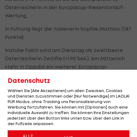
Österreicherin in der Europacup-Riesentorlauf-
Wertung.
In Führung liegt die Italienerin Sophie Mathiou (387
Punkte).
Natalie Falch wird am Dienstag als zweitbeste
Österreicherin Zwölfte (+1,90 Sek.). Am Mittwoch
steht in Oppdal ein weiterer Europacup-
Riesentorlauf auf dem Programm.
Datenschutz
Wählen Sie [Alle Akzeptieren] um allen Zwecken, Cookies
Schweizer dominieren Männer-
und Diensten zuzustimmen oder [Nur Notwendige] im LAOLA1
Riesentorläufe
PUR Modus, ohne Tracking uns Peronsalisierung von
Werbung fortzufahren. Sie können mit [Optionen] auch eine
individuelle Auswahl zu treffen. Sie können Ihre Einstellungen
Bei den Männern waren die Europacup-
jederzeit über den Button links unten bzw. über den Link in
der Fußzeile anpassen.
Riesentorläufe in Norefjell fest in Schweizer Hand.
Am Montag siegt Fadri Janutin 0,61 Sekunden vor
ALLE