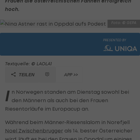
Frauen die österreichischen Fahnen erfolgreich
hoch.
Foto: © GEPA
PRESENTED BY
Textquelle: © LAOLA1
APP >>
TEILEN
I
n Norwegen standen am Dienstag sowohl bei
den Männern als auch bei den Frauen
Riesentorläufe im Europacup an.
Während beim Männer-Riesenslalom in Norefjell
Noel Zwischenbrugger
als 14. bester Österreicher
wird, läuft es bei den Frauen in Oppdal um einiges