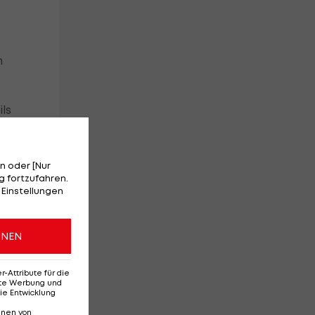
n
ls
n oder [Nur
 fortzufahren.
 Einstellungen
ONEN
Attribute für die
erte Werbung und
ie Entwicklung
nnen von