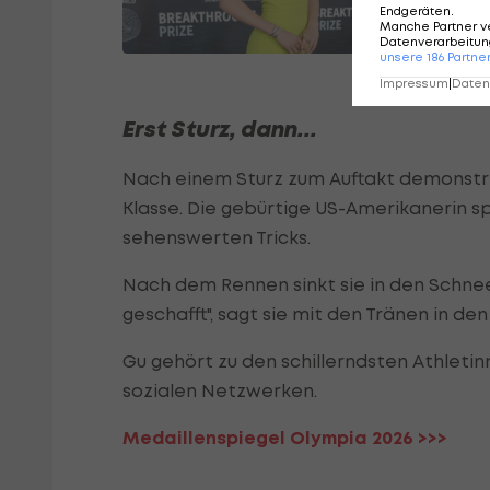
Endgeräten
.
Manche Partner v
Datenverarbeitung
unsere
186
Partne
Impressum
|
Datens
Erst Sturz, dann...
Nach einem Sturz zum Auftakt demonstri
Klasse. Die gebürtige US-Amerikanerin sp
sehenswerten Tricks.
Nach dem Rennen sinkt sie in den Schnee,
geschafft", sagt sie mit den Tränen in de
Gu gehört zu den schillerndsten Athletin
sozialen Netzwerken.
Medaillenspiegel Olympia 2026 >>>