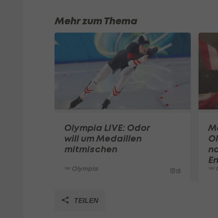
Mehr zum Thema
Olympia LIVE: Odor
M
will um Medaillen
O
mitmischen
na
E
Olympia
15
TEILEN