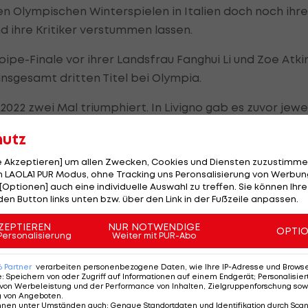
en Olympischen Winterspielen in Italien doch noch ihre
 ihre Kritiker verstummen lassen.
fpipe-Finale vor ihrer Landsfrau Fanghui Li und Zoe Atki
insgesamt dritten Titel bei Olympia.
2022 zwei Mal triumphiert. In Livigno gab es zuvor jewei
sie die erste Freeskierin in der Olympia-Geschichte mit
hutz
le Akzeptieren] um allen Zwecken, Cookies und Diensten zuzustimme
 LAOLA1 PUR Modus, ohne Tracking uns Peronsalisierung von Werbung
[Optionen] auch eine individuelle Auswahl zu treffen. Sie können Ihre
hen Ski-Gold & Glamour
den Button links unten bzw. über den Link in der Fußzeile anpassen.
ZEPTIEREN
NUR NOTWENDIGE
OPTI
Personalisierung
Weiter mit PUR-Abo
SLIDESHOW
6
Partner
verarbeiten personenbezogene Daten, wie Ihre IP-Adresse und Browser-
STARTEN
e
:
Speichern von oder Zugriff auf Informationen auf einem Endgerät; Personalisi
von Werbeleistung und der Performance von Inhalten, Zielgruppenforschung sow
g von Angeboten
.
41 Bilder
nnen unter Umständen auch
:
Genaue Standortdaten und Identifikation durch Sca