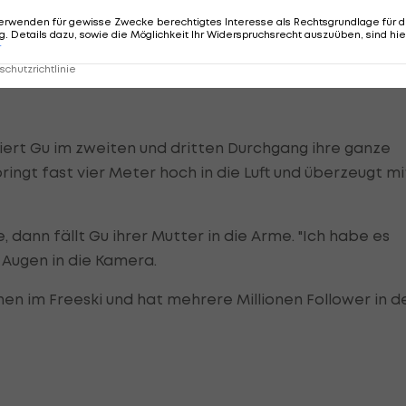
erwenden für gewisse Zwecke berechtigtes Interesse als Rechtsgrundlage für d
. Details dazu, sowie die Möglichkeit Ihr Widerspruchsrecht auszuüben, sind hie
r
chutzrichtlinie
ert Gu im zweiten und dritten Durchgang ihre ganze
ringt fast vier Meter hoch in die Luft und überzeugt mi
 dann fällt Gu ihrer Mutter in die Arme. "Ich habe es
n Augen in die Kamera.
nen im Freeski und hat mehrere Millionen Follower in d