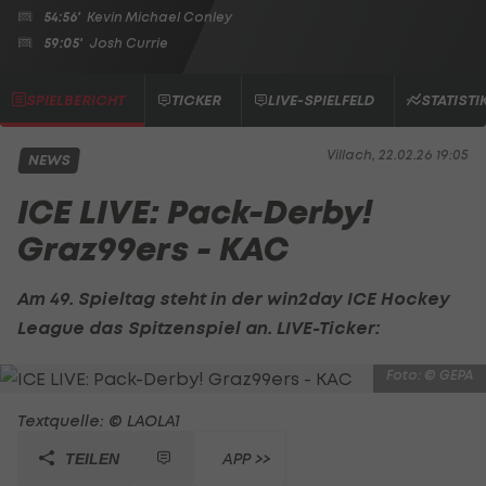
54:56'
Kevin Michael Conley
59:05'
Josh Currie
SPIELBERICHT
TICKER
LIVE-SPIELFELD
STATISTI
Villach, 22.02.26 19:05
NEWS
ICE LIVE: Pack-Derby!
Graz99ers - KAC
Am 49. Spieltag steht in der
win2day ICE Hockey
League
das Spitzenspiel an. LIVE-Ticker:
Foto: © GEPA
Textquelle: © LAOLA1
APP >>
TEILEN