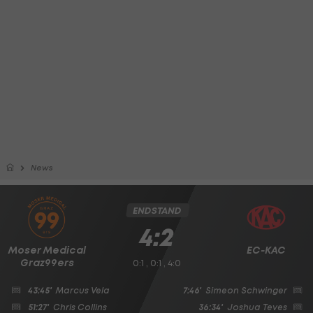
News
ENDSTAND
4:2
Moser Medical
EC-KAC
Graz99ers
0:1 , 0:1 , 4:0
43:45'
Marcus Vela
7:46'
Simeon Schwinger
51:27'
Chris Collins
36:34'
Joshua Teves