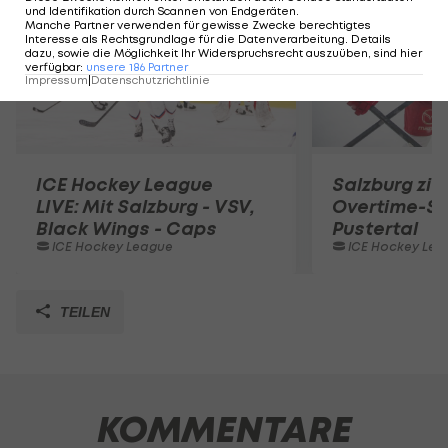
und Identifikation durch Scannen von Endgeräten
.
Manche Partner verwenden für gewisse Zwecke berechtigtes
Interesse als Rechtsgrundlage für die Datenverarbeitung. Details
dazu, sowie die Möglichkeit Ihr Widerspruchsrecht auszuüben, sind hier
verfügbar
:
unsere
186
Partner
Impressum
|
Datenschutzrichtlinie
ICE Hockey League
Salzburg zitt
LIVE: Mit Salzburg - VSV,
Overtime-Si
Black Wings - Caps
Pustertal
ICE Hockey League
ICE Hockey Lea
TEILEN
KOMMENTARE