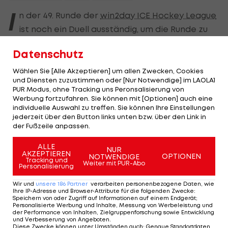
I
n der 49. Runde der
win2day ICE Hockey League
ist noch ein Duell ausständig, um die Runde zu
komplettieren:
Datenschutz
Graz99ers
-
KAC
(ab 18:30 Uhr im
LIVE-Ticker >>>
)
Wählen Sie [Alle Akzeptieren] um allen Zwecken, Cookies
und Diensten zuzustimmen oder [Nur Notwendige] im LAOLA1
LIVE-Ticker:
PUR Modus, ohne Tracking uns Peronsalisierung von
Werbung fortzufahren. Sie können mit [Optionen] auch eine
individuelle Auswahl zu treffen. Sie können Ihre Einstellungen
jederzeit über den Button links unten bzw. über den Link in
Highlights: Die Graz99ers sind ICE-
Highlights: Graz99e
der Fußzeile anpassen.
Meister!
Sieg zum Titel
ALLE
Eishockey - ICE
Eishockey - ICE
NUR
AKZEPTIEREN
OPTIONEN
NOTWENDIGE
Tracking und
Weiter mit PUR-Abo
Personalisierung
Wir und
unsere
186
Partner
verarbeiten personenbezogene Daten, wie
Ihre IP-Adresse und Browser-Attribute für die folgenden Zwecke
:
Speichern von oder Zugriff auf Informationen auf einem Endgerät;
Mehr zum Thema
Personalisierte Werbung und Inhalte, Messung von Werbeleistung und
der Performance von Inhalten, Zielgruppenforschung sowie Entwicklung
und Verbesserung von Angeboten
.
Diese Zwecke können unter Umständen auch
:
Genaue Standortdaten