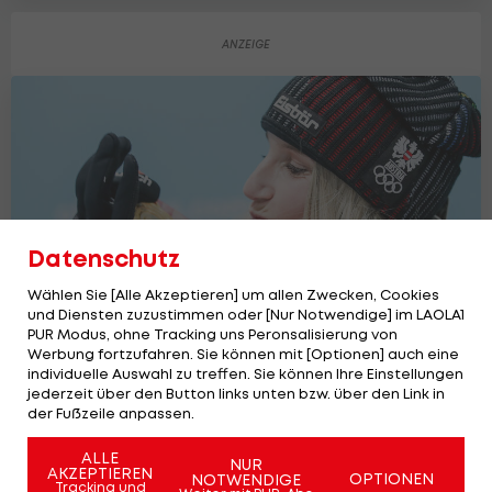
Datenschutz
Wählen Sie [Alle Akzeptieren] um allen Zwecken, Cookies
und Diensten zuzustimmen oder [Nur Notwendige] im LAOLA1
PUR Modus, ohne Tracking uns Peronsalisierung von
Werbung fortzufahren. Sie können mit [Optionen] auch eine
individuelle Auswahl zu treffen. Sie können Ihre Einstellungen
Schöner Empfang für Anna Gasser in
jederzeit über den Button links unten bzw. über den Link in
Millstatt
der Fußzeile anpassen.
Olympia
ALLE
NUR
AKZEPTIEREN
OPTIONEN
NOTWENDIGE
Tracking und