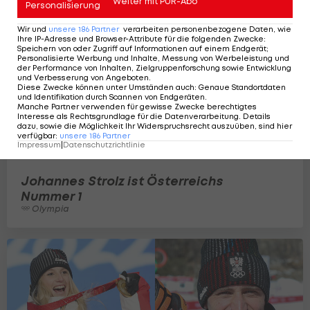
Weiter mit PUR-Abo
Personalisierung
Wir und
unsere
186
Partner
verarbeiten personenbezogene Daten, wie
Ihre IP-Adresse und Browser-Attribute für die folgenden Zwecke
:
Speichern von oder Zugriff auf Informationen auf einem Endgerät;
Personalisierte Werbung und Inhalte, Messung von Werbeleistung und
der Performance von Inhalten, Zielgruppenforschung sowie Entwicklung
und Verbesserung von Angeboten
.
Diese Zwecke können unter Umständen auch
:
Genaue Standortdaten
und Identifikation durch Scannen von Endgeräten
.
Manche Partner verwenden für gewisse Zwecke berechtigtes
Interesse als Rechtsgrundlage für die Datenverarbeitung. Details
dazu, sowie die Möglichkeit Ihr Widerspruchsrecht auszuüben, sind hier
verfügbar
:
unsere
186
Partner
Impressum
|
Datenschutzrichtlinie
Johannes Strolz ist Österreichs
Nummer 1
Olympia