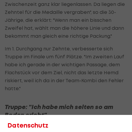
Zwischenzeit ganz klar liegenlassen. Da liegen die
Zehntel für die Medaille vergraben", so die 30-
Jährige, die erklärt: "Wenn man ein bisschen
Zweifel hat, wählt man die höhere Linie und dann
bekommt man gleich eine richtige Packung."
Im 1. Durchgang nur Zehnte, verbesserte sich
Truppe im Finale um fünf Plätze. "Im zweiten Lauf
habe ich gerade in der wichtigen Passage, dem
Flachstück vor dem Ziel, nicht das letzte Hemd
riskiert, weil ich da in der Team-Kombi den Fehler
hatte."
Truppe: "Ich habe mich selten so am
Boden erlebt"
Datenschutz
Auch in der angesprochenen Team-Kombination