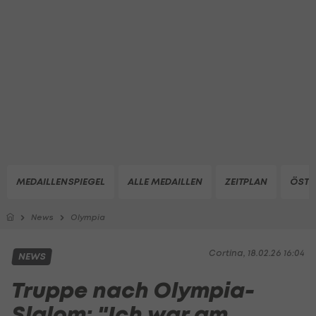
MEDAILLENSPIEGEL
ALLE MEDAILLEN
ZEITPLAN
ÖSTE
News
Olympia
Cortina, 18.02.26 16:04
NEWS
Truppe nach Olympia-
Slalom: "Ich war am