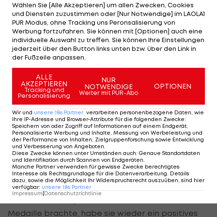
Wählen Sie [Alle Akzeptieren] um allen Zwecken, Cookies
musste sich Truppe gemeinsam mit
Cornelia
und Diensten zuzustimmen oder [Nur Notwendige] im LAOLA1
Hütter
mit Platz fünf begnügen. Ein Ergebnis, das
PUR Modus, ohne Tracking uns Peronsalisierung von
Werbung fortzufahren. Sie können mit [Optionen] auch eine
noch lange an der Kärntnerin genagt hat.
individuelle Auswahl zu treffen. Sie können Ihre Einstellungen
jederzeit über den Button links unten bzw. über den Link in
"Ich war so enttäuscht von mir, ich habe mich
der Fußzeile anpassen.
selten so am Boden erlebt. Ich habe schon richtig
ALLE
viel durchgemacht in meiner Karriere, aber da
NUR
AKZEPTIEREN
OPTIONEN
NOTWENDIGE
Tracking und
war ich echt am Tiefpunkt", gesteht Truppe, die
Weiter mit PUR-Abo
Personalisierung
einen Dank an ihre Mentaltrainerin ausrichtet.
Wir und
unsere
186
Partner
verarbeiten personenbezogene Daten, wie
Ihre IP-Adresse und Browser-Attribute für die folgenden Zwecke
:
"Sie hatte in den letzten fünf Tagen die Aufgabe,
Speichern von oder Zugriff auf Informationen auf einem Endgerät;
Personalisierte Werbung und Inhalte, Messung von Werbeleistung und
mich wieder herzurichten, weil ich wirklich sehr
der Performance von Inhalten, Zielgruppenforschung sowie Entwicklung
und Verbesserung von Angeboten
.
fertig war. Das kenne ich so gar nicht von mir,
Diese Zwecke können unter Umständen auch
:
Genaue Standortdaten
und Identifikation durch Scannen von Endgeräten
.
aber da ist das Kopfkino nur so losgelaufen",
Manche Partner verwenden für gewisse Zwecke berechtigtes
Interesse als Rechtsgrundlage für die Datenverarbeitung. Details
erzählt Truppe.
dazu, sowie die Möglichkeit Ihr Widerspruchsrecht auszuüben, sind hier
verfügbar
:
unsere
186
Partner
Impressum
|
Datenschutzrichtlinie
Auch wenn der Spezial-Slalom nicht die erhoffte
Medaille brachte, habe sie wieder ein positives