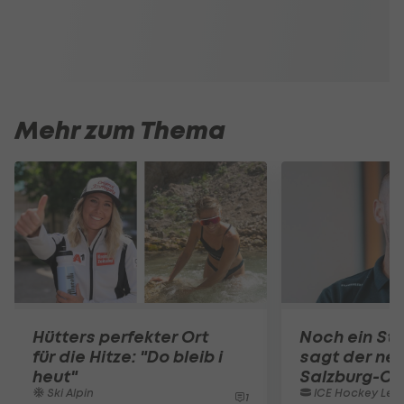
Mehr zum Thema
Hütters perfekter Ort
Noch ein St
für die Hitze: "Do bleib i
sagt der ne
heut"
Salzburg-C
Ski Alpin
ICE Hockey Lea
1