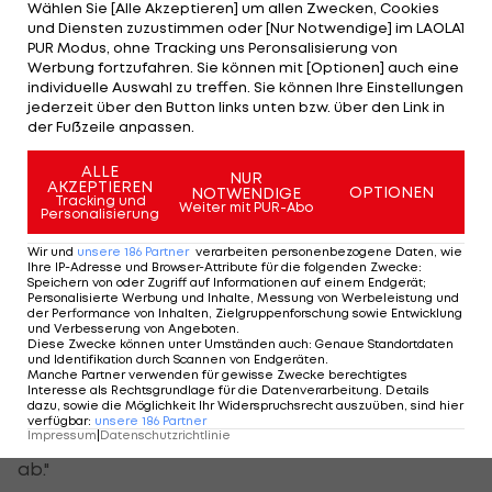
leicht angestellt, obwohl es das nicht gebraucht
Wählen Sie [Alle Akzeptieren] um allen Zwecken, Cookies
und Diensten zuzustimmen oder [Nur Notwendige] im LAOLA1
hätte. Den Rest muss ich mir noch anschauen."
PUR Modus, ohne Tracking uns Peronsalisierung von
Werbung fortzufahren. Sie können mit [Optionen] auch eine
individuelle Auswahl zu treffen. Sie können Ihre Einstellungen
Schwarz vermisst Kurven
jederzeit über den Button links unten bzw. über den Link in
der Fußzeile anpassen.
Während es für Kriechmayr das letzte Rennen bei
ALLE
NUR
diesen Spielen war, hat
Marco Schwarz
noch zwei
AKZEPTIEREN
OPTIONEN
NOTWENDIGE
Tracking und
Weiter mit PUR-Abo
weitere Bewerbe vor sich. Im sehr schnell
Personalisierung
gesetzten Super-G landete der Kärntner auf dem
Wir und
unsere
186
Partner
verarbeiten personenbezogene Daten, wie
Ihre IP-Adresse und Browser-Attribute für die folgenden Zwecke
:
14. Rang (+1,36).
Speichern von oder Zugriff auf Informationen auf einem Endgerät;
Personalisierte Werbung und Inhalte, Messung von Werbeleistung und
der Performance von Inhalten, Zielgruppenforschung sowie Entwicklung
Auch Schwarz war nicht zufrieden mit seiner
und Verbesserung von Angeboten
.
Diese Zwecke können unter Umständen auch
:
Genaue Standortdaten
Fahrt, wobei ihm die Kurssetzung nicht entgegen
und Identifikation durch Scannen von Endgeräten
.
Manche Partner verwenden für gewisse Zwecke berechtigtes
kam: "Ich hab die Kurven ein bisschen vergeblich
Interesse als Rechtsgrundlage für die Datenverarbeitung. Details
dazu, sowie die Möglichkeit Ihr Widerspruchsrecht auszuüben, sind hier
gesucht. Es ist schon ziemlich dahin gegangen, da
verfügbar
:
unsere
186
Partner
Impressum
|
Datenschutzrichtlinie
geht mir vielleicht ein bisschen das Speedtraining
ab."