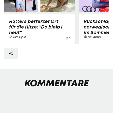
Hütters perfekter Ort
Rückschlag 
für die Hitze: "Do bleib i
norwegische
heut"
im Sommer-T
Ski Alpin
Ski Alpin
1
KOMMENTARE