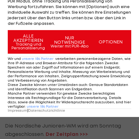
PUR Modus, ohne Tracking uns Peronsalisierung von
Werbung fortzufahren. Sie können mit [Optionen] auch eine
Gleichauf mit Norwegen
individuelle Auswahl zu treffen. Sie können Ihre Einstellungen
jederzeit über den Button links unten bzw. über den Link in
Mit der insgesamt sechsten Goldenen ist
der Fußzeile anpassen.
Österreich im übergreifenden Medaillenspiegel, in
ALLE
NUR
dem neben den Junioren-Events auch die U23-
AKZEPTIEREN
OPTIONEN
NOTWENDIGE
Tracking und
Weiter mit PUR-Abo
Langlauf
-Weltmeisterschaft einfließt, mit
Personalisierung
Norwegen gleichgezogen.
Wir und
unsere
186
Partner
verarbeiten personenbezogene Daten, wie
Ihre IP-Adresse und Browser-Attribute für die folgenden Zwecke
:
Speichern von oder Zugriff auf Informationen auf einem Endgerät;
Sechs Mal Gold, zwei Mal Silber und ein Mal Bronze
Personalisierte Werbung und Inhalte, Messung von Werbeleistung und
der Performance von Inhalten, Zielgruppenforschung sowie Entwicklung
bedeuten Platz zwei hinter dem Gastgeber, der
und Verbesserung von Angeboten
.
Diese Zwecke können unter Umständen auch
:
Genaue Standortdaten
neben je sechs Mal Gold und Silber sowie sieben
und Identifikation durch Scannen von Endgeräten
.
Manche Partner verwenden für gewisse Zwecke berechtigtes
Mal Bronze vorweisen kann. In der Junioren-
Interesse als Rechtsgrundlage für die Datenverarbeitung. Details
dazu, sowie die Möglichkeit Ihr Widerspruchsrecht auszuüben, sind hier
Wertung liegt Rot-Weiß Rot vor Norwegen, das
verfügbar
:
unsere
186
Partner
Impressum
|
Datenschutzrichtlinie
dort bei vier Goldenen hält.
Die Nordische Junioren-WM wird am Sonntag
abgeschlossen.
Der Zeitplan >>>