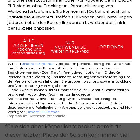
und Diensten zuzustimmen oder [Nur Notwendige] im LAOLA1
"Es gibt keine Erfahrungswerte, niemand weiß so
PUR Modus, ohne Tracking uns Peronsalisierung von
genau, wie der Rennverlauf sein wird und auch die
Werbung fortzufahren. Sie können mit [Optionen] auch eine
individuelle Auswahl zu treffen. Sie können Ihre Einstellungen
Verpflegung spielt eine wichtige Rolle", sagte die
jederzeit über den Button links unten bzw. über den Link in
Salzburgerin. Kürzlich hatte die 30-Jährige mit
der Fußzeile anpassen.
einer Verkühlung zu kämpfen, diese sei nun
ALLE
NUR
überstanden.
AKZEPTIEREN
OPTIONEN
NOTWENDIGE
Tracking und
Weiter mit PUR-Abo
Personalisierung
"Ich merke, dass ich mich von Tag zu Tag besser
Wir und
unsere
186
Partner
verarbeiten personenbezogene Daten, wie
fühle."
Ihre IP-Adresse und Browser-Attribute für die folgenden Zwecke
:
Speichern von oder Zugriff auf Informationen auf einem Endgerät;
Personalisierte Werbung und Inhalte, Messung von Werbeleistung und
Auch Vermeulen blickt zuversichtlich auf das
der Performance von Inhalten, Zielgruppenforschung sowie Entwicklung
und Verbesserung von Angeboten
.
nächste Distanzrennen. "Es wird sicher ein tolles
Diese Zwecke können unter Umständen auch
:
Genaue Standortdaten
und Identifikation durch Scannen von Endgeräten
.
Ski-Fest und ich hoffe, dass sehr viele Zuschauer
Manche Partner verwenden für gewisse Zwecke berechtigtes
Interesse als Rechtsgrundlage für die Datenverarbeitung. Details
vor Ort sein werden", sagte der Steirer.
dazu, sowie die Möglichkeit Ihr Widerspruchsrecht auszuüben, sind hier
verfügbar
:
unsere
186
Partner
Impressum
|
Datenschutzrichtlinie
Er spüre noch die Belastungen der letzten Tage,
fühle sich aber körperlich "absolut" bereit. "In
dieser letzten Phase der Saison kann immer viel