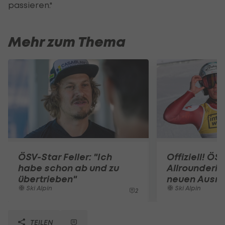
passieren."
Mehr zum Thema
ÖSV-Star Feller: "Ich
Offiziell! ÖS
habe schon ab und zu
Allrounderin
übertrieben"
neuen Ausrü
Ski Alpin
Ski Alpin
2
TEILEN