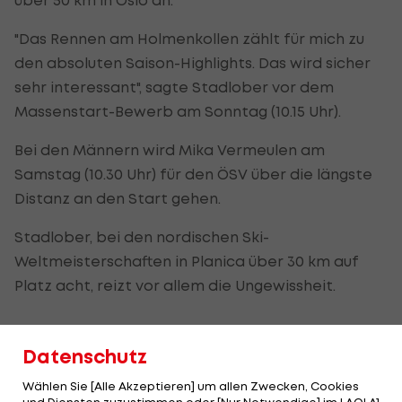
"Das Rennen am Holmenkollen zählt für mich zu
den absoluten Saison-Highlights. Das wird sicher
sehr interessant", sagte Stadlober vor dem
Massenstart-Bewerb am Sonntag (10.15 Uhr).
Bei den Männern wird Mika Vermeulen am
Samstag (10.30 Uhr) für den ÖSV über die längste
Distanz an den Start gehen.
Stadlober, bei den nordischen Ski-
Weltmeisterschaften in Planica über 30 km auf
Platz acht, reizt vor allem die Ungewissheit.
Stadlober fühlt sich "von Tag zu Tag
Datenschutz
besser"
Wählen Sie [Alle Akzeptieren] um allen Zwecken, Cookies