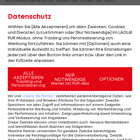
Cingel in Minute drei und Tatar in Minute zwölf
Datenschutz
sorgen früh für eine slowakische 2:0-Führung.
Wählen Sie [Alle Akzeptieren] um allen Zwecken, Cookies
und Diensten zuzustimmen oder [Nur Notwendige] im LAOLA1
Sowohl im Mittel-, als auch bis zur 18. Minute des
PUR Modus, ohne Tracking uns Peronsalisierung von
Schlussdrittels fallen keine Tore mehr, ehe
Werbung fortzufahren. Sie können mit [Optionen] auch eine
individuelle Auswahl zu treffen. Sie können Ihre Einstellungen
Cehlarik und erneut Cingel mit ihren Treffern zum
jederzeit über den Button links unten bzw. über den Link in
3:0 und 4:0 schlussendlich für klare Verhältnisse
der Fußzeile anpassen.
sorgen.
ALLE
NUR
AKZEPTIEREN
OPTIONEN
NOTWENDIGE
Österreichs Nachbar setzt sich mit seinem
Tracking und
Weiter mit PUR-Abo
Personalisierung
dritten Sieg und acht Punkten auf Tabellenplatz
Wir und
unsere
186
Partner
verarbeiten personenbezogene Daten, wie
drei. Polen liegt mit einem Zähler abgeschlagen
Ihre IP-Adresse und Browser-Attribute für die folgenden Zwecke
:
Speichern von oder Zugriff auf Informationen auf einem Endgerät;
am Ende des Klassements.
Personalisierte Werbung und Inhalte, Messung von Werbeleistung und
der Performance von Inhalten, Zielgruppenforschung sowie Entwicklung
und Verbesserung von Angeboten
.
Diese Zwecke können unter Umständen auch
:
Genaue Standortdaten
und Identifikation durch Scannen von Endgeräten
.
Manche Partner verwenden für gewisse Zwecke berechtigtes
Interesse als Rechtsgrundlage für die Datenverarbeitung. Details
dazu, sowie die Möglichkeit Ihr Widerspruchsrecht auszuüben, sind hier