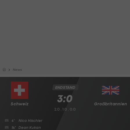
News
ENDSTAND
3:0
Schweiz
Großbritannien
2:0 , 1:0 , 0:0
4'
Nico Hischier
14'
Dean Kukan