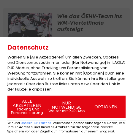
Wie das ÖEHV-Team ins
WM-Viertelfinale
aufsteigt
Eishockey WM
Datenschutz
Finnland müht sich zum
Wählen Sie [Alle Akzeptieren] um allen Zwecken, Cookies
knappen Sieg über
und Diensten zuzustimmen oder [Nur Notwendige] im LAOLA1
PUR Modus, ohne Tracking uns Peronsalisierung von
Dänemark
Werbung fortzufahren. Sie können mit [Optionen] auch eine
individuelle Auswahl zu treffen. Sie können Ihre Einstellungen
Eishockey WM
jederzeit über den Button links unten bzw. über den Link in
der Fußzeile anpassen.
Eishockey-WM 2024:
Spielplan der Gruppe B
ALLE
NUR
AKZEPTIEREN
OPTIONEN
NOTWENDIGE
Tracking und
Weiter mit PUR-Abo
Personalisierung
Eishockey WM
Wir und
unsere
186
Partner
verarbeiten personenbezogene Daten, wie
Ihre IP-Adresse und Browser-Attribute für die folgenden Zwecke
:
Speichern von oder Zugriff auf Informationen auf einem Endgerät;