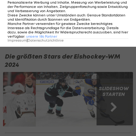
So siehst du die
Personalisierte Werbung und Inhalte, Messung von Werbeleistung und
der Performance von Inhalten, Zielgruppenforschung sowie Entwicklung
Eishockey-WM 2024 im
und Verbesserung von Angeboten
.
TV
Diese Zwecke können unter Umständen auch
:
Genaue Standortdaten
und Identifikation durch Scannen von Endgeräten
.
Manche Partner verwenden für gewisse Zwecke berechtigtes
Eishockey WM
Interesse als Rechtsgrundlage für die Datenverarbeitung. Details
dazu, sowie die Möglichkeit Ihr Widerspruchsrecht auszuüben, sind hier
verfügbar
:
unsere
186
Partner
Impressum
|
Datenschutzrichtlinie
Die größten Stars der Eishockey-WM
2024
SLIDESHOW
STARTEN