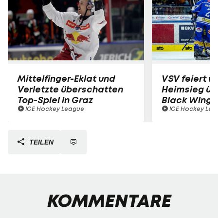
Mittelfinger-Eklat und
VSV feiert w
Verletzte überschatten
Heimsieg üb
Top-Spiel in Graz
Black Wings
ICE Hockey League
ICE Hockey Lea
TEILEN
KOMMENTARE