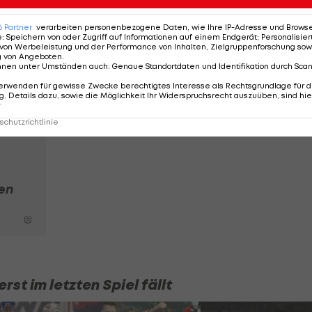
chert, sagte ein weiterer Eishockeyvereinsvertreter der
6
Partner
verarbeiten personenbezogene Daten, wie Ihre IP-Adresse und Browser-
e
:
Speichern von oder Zugriff auf Informationen auf einem Endgerät; Personalisi
von Werbeleistung und der Performance von Inhalten, Zielgruppenforschung sow
g von Angeboten
.
ch
Holt der VSV eine
nnen unter Umständen auch
:
Genaue Standortdaten und Identifikation durch Sca
Klub-Ikone auf die
erwenden für gewisse Zwecke berechtigtes Interesse als Rechtsgrundlage für d
ier
Trainerbank?
. Details dazu, sowie die Möglichkeit Ihr Widerspruchsrecht auszuüben, sind hie
r
ICE Hockey League
chutzrichtlinie
en
st im letzten Spiel fällt