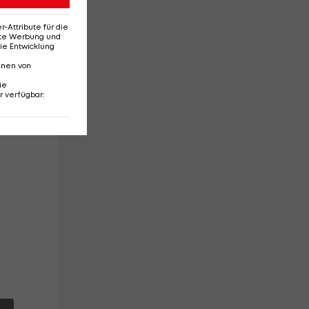
Attribute für die
erte Werbung und
ie Entwicklung
nnen von
ie
r verfügbar
: