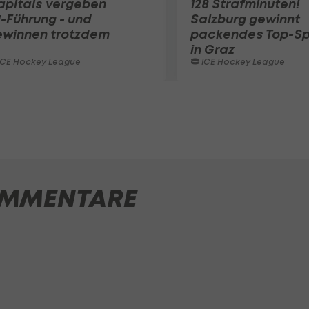
apitals vergeben
128 Strafminuten!
1-Führung - und
Salzburg gewinnt
ewinnen trotzdem
packendes Top-Sp
in Graz
ICE Hockey League
ICE Hockey League
MMENTARE