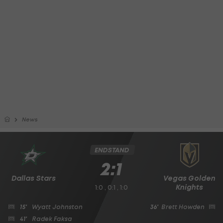
News
ENDSTAND
2:1
Dallas Stars
Vegas Golden
Knights
1:0 , 0:1 , 1:0
15'
Wyatt Johnston
36'
Brett Howden
41'
Radek Faksa