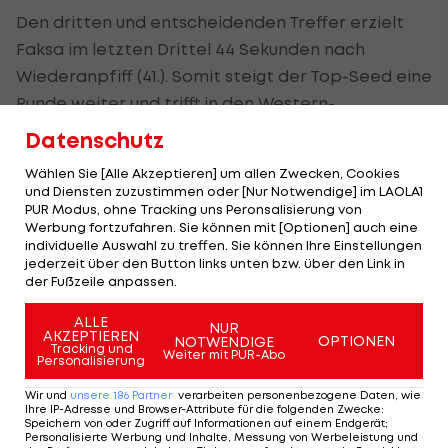
Den dritten und entscheidenden Treffer erzielt
Faksa im letzten Drittel 44 Sekunden nach
Wiederanpfiff (41.). Somit steigt der Top-Seed eine
Runde weiter und trifft in den Western-
Conference-Semifinals auf die
Colorado
Datenschutz
Avalanche
.
Wählen Sie [Alle Akzeptieren] um allen Zwecken, Cookies
und Diensten zuzustimmen oder [Nur Notwendige] im LAOLA1
PUR Modus, ohne Tracking uns Peronsalisierung von
Rangers gewinnen enges Duell
Werbung fortzufahren. Sie können mit [Optionen] auch eine
individuelle Auswahl zu treffen. Sie können Ihre Einstellungen
Hingegen gab es in New York bereits den Auftakt
jederzeit über den Button links unten bzw. über den Link in
der Fußzeile anpassen.
in den Semifinals. Die Rangers schlagen zuhause
die Carolina Hurricanes mit 4:3.
ALLE
NUR
AKZEPTIEREN
OPTIONEN
NOTWENDIGE
Tracking und
Weiter mit PUR-Abo
Zibanejad (3., 11./PP) ist mit zwei Toren der Mann
Personalisierung
des ersten Drittels. Slavin kann zwischenzeitlich
Wir und
unsere
186
Partner
verarbeiten personenbezogene Daten, wie
Ihre IP-Adresse und Browser-Attribute für die folgenden Zwecke
:
ausgleichen (4.), Trocheck stellt kurz vor der
Speichern von oder Zugriff auf Informationen auf einem Endgerät;
Personalisierte Werbung und Inhalte, Messung von Werbeleistung und
Drittelpause auf 3:1 (17./PP).