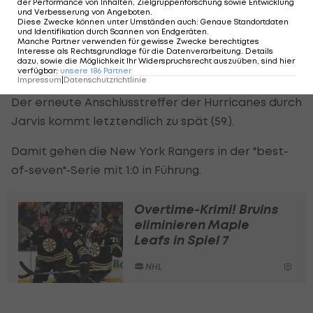
der Performance von Inhalten, Zielgruppenforschung sowie Entwicklung
und Verbesserung von Angeboten
.
Diese Zwecke können unter Umständen auch
:
Genaue Standortdaten
Nach einem torlosen zweiten Drittel fallen im
und Identifikation durch Scannen von Endgeräten
.
Manche Partner verwenden für gewisse Zwecke berechtigtes
Schlussdrittel weitere drei Treffer. Necas verkürzt
Interesse als Rechtsgrundlage für die Datenverarbeitung. Details
dazu, sowie die Möglichkeit Ihr Widerspruchsrecht auszuüben, sind hier
für Carolina auf 2:3 (43.), doch Panarin stellt den
verfügbar
:
unsere
186
Partner
Impressum
|
Datenschutzrichtlinie
Zwei-Tore-Vorsprung für New York wieder her (49.).
Der erneute Anschlusstreffer der Hurricanes durch
Jarvis kommt letztendlich zu spät (59.).
Damit gehen die New York Rangers in der "best-
of-seven"-Serie mit 1:0 in Führung.
Overtime-Krimi! Bruins
eliminieren Maple
Leafs in Spiel 7
NHL